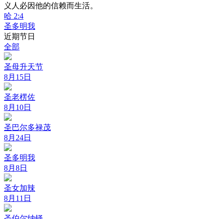
义人必因他的信赖而生活。
哈 2:4
圣多明我
近期节日
全部
圣母升天节
8月15日
圣老楞佐
8月10日
圣巴尔多禄茂
8月24日
圣多明我
8月8日
圣女加辣
8月11日
圣伯尔纳铎