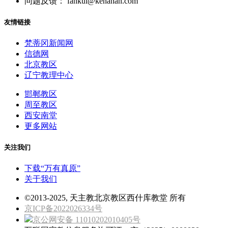
问题反馈： fankui@kenahan.com
友情链接
梵蒂冈新闻网
信德网
北京教区
辽宁教理中心
邯郸教区
周至教区
西安南堂
更多网站
关注我们
下载“万有真原”
关于我们
©2013-2025, 天主教北京教区西什库教堂 所有
京ICP备2022026334号
京公网安备 11010202010405号