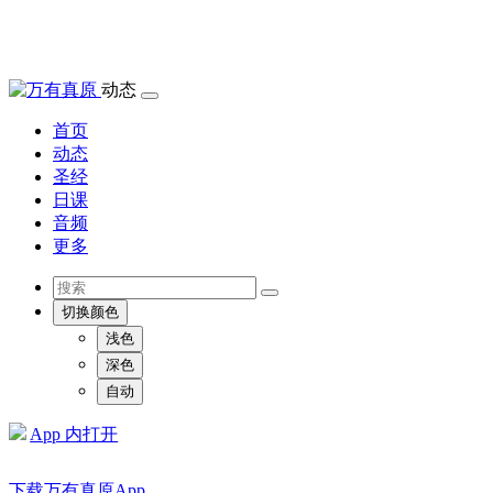
动态
首页
动态
圣经
日课
音频
更多
切换颜色
浅色
深色
自动
App 内打开
下载万有真原App