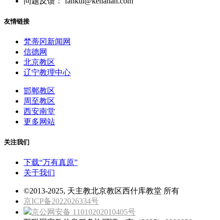
问题反馈： fankui@kenahan.com
友情链接
梵蒂冈新闻网
信德网
北京教区
辽宁教理中心
邯郸教区
周至教区
西安南堂
更多网站
关注我们
下载“万有真原”
关于我们
©2013-2025, 天主教北京教区西什库教堂 所有
京ICP备2022026334号
京公网安备 11010202010405号