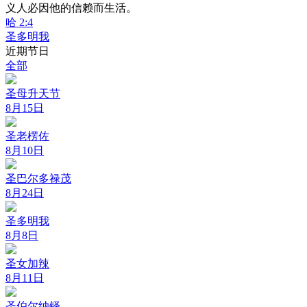
义人必因他的信赖而生活。
哈 2:4
圣多明我
近期节日
全部
圣母升天节
8月15日
圣老楞佐
8月10日
圣巴尔多禄茂
8月24日
圣多明我
8月8日
圣女加辣
8月11日
圣伯尔纳铎