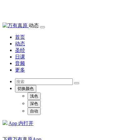
动态
首页
动态
圣经
日课
音频
更多
切换颜色
浅色
深色
自动
App 内打开
下载万有真原App