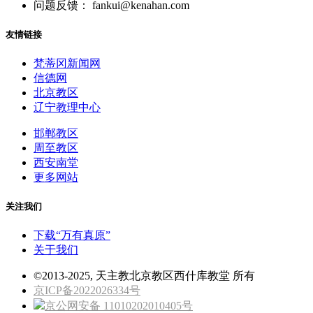
问题反馈： fankui@kenahan.com
友情链接
梵蒂冈新闻网
信德网
北京教区
辽宁教理中心
邯郸教区
周至教区
西安南堂
更多网站
关注我们
下载“万有真原”
关于我们
©2013-2025, 天主教北京教区西什库教堂 所有
京ICP备2022026334号
京公网安备 11010202010405号