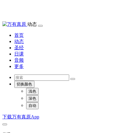
动态
首页
动态
圣经
日课
音频
更多
切换颜色
浅色
深色
自动
下载万有真原App