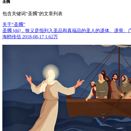
圣髑
包含关键词“圣髑”的文章列表
关于“圣髑”
圣髑 [dú]，狭义是指列入圣品和真福品的圣人的遗体、遗骨
海鸥传信
2018-08-17
1.62万