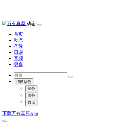
动态
首页
动态
圣经
日课
音频
更多
切换颜色
浅色
深色
自动
下载万有真原App