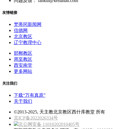
问题反馈： fankui@kenahan.com
友情链接
梵蒂冈新闻网
信德网
北京教区
辽宁教理中心
邯郸教区
周至教区
西安南堂
更多网站
关注我们
下载“万有真原”
关于我们
©2013-2025, 天主教北京教区西什库教堂 所有
京ICP备2022026334号
京公网安备 11010202010405号