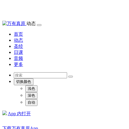
动态
首页
动态
圣经
日课
音频
更多
切换颜色
浅色
深色
自动
App 内打开
下载万有真原App