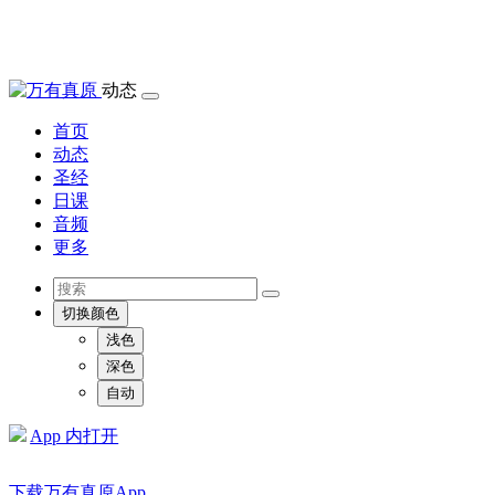
动态
首页
动态
圣经
日课
音频
更多
切换颜色
浅色
深色
自动
App 内打开
下载万有真原App