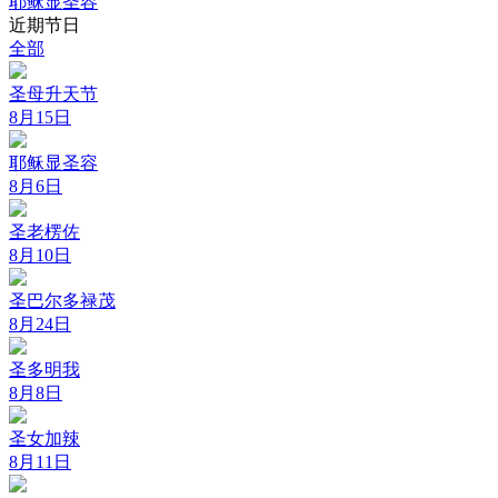
耶稣显圣容
近期节日
全部
圣母升天节
8月15日
耶稣显圣容
8月6日
圣老楞佐
8月10日
圣巴尔多禄茂
8月24日
圣多明我
8月8日
圣女加辣
8月11日