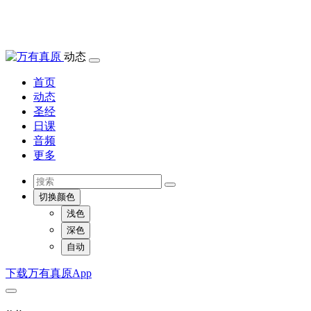
动态
首页
动态
圣经
日课
音频
更多
切换颜色
浅色
深色
自动
下载万有真原App