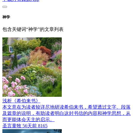
神学
包含关键词“神学”的文章列表
浅析《希伯来书》
本文意在为读者较详尽地研读希伯来书，希望透过文字、段落
及篇章的说明，有助读者明白这封书信的内容和神学思想，从
而更能体会天主的启示。
圣言童牧
56天前
8165