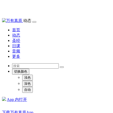
动态
首页
动态
圣经
日课
音频
更多
切换颜色
浅色
深色
自动
App 内打开
下载万有真原App