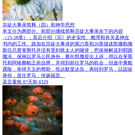
宗徒大事录简释（四）和神学思想
本文分为两部分。前部分继续简释宗徒大事录余下的内容
（25-28章），其后介绍《宗》的史实性、教理和有关圣神在
书内的工作。路加在宗徒大事录的第25章和26章描述凯撒勒雅
新任总督斐斯托并没有受到犹太人的唆使，把保禄解送到耶路
撒冷。保禄以罗马公民身份，要向凯撒提出上诉，得以在斐斯
托和阿格黎帕王前自辨，并得到前往罗马的机会，但途中乘船
遇险，幸得天主的帮助，抵达默里达岛，再转到罗马，以囚徒
身份，居住罗马，传扬福音。
圣言童牧
87天前
8329