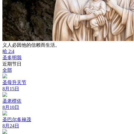
义人必因他的信赖而生活。
哈 2:4
圣多明我
近期节日
全部
圣母升天节
8月15日
圣老楞佐
8月10日
圣巴尔多禄茂
8月24日