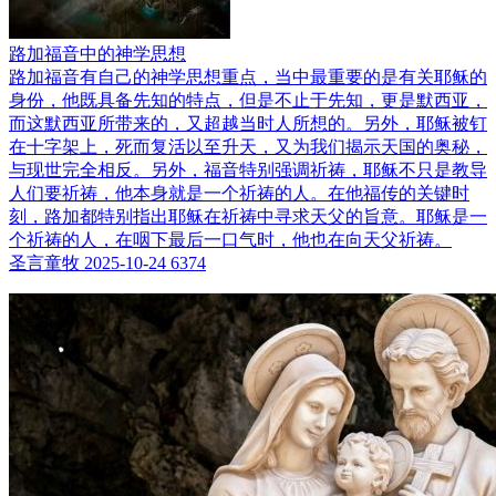
路加福音中的神学思想
路加福音有自己的神学思想重点，当中最重要的是有关耶稣的
身份，他既具备先知的特点，但是不止于先知，更是默西亚，
而这默西亚所带来的，又超越当时人所想的。另外，耶稣被钉
在十字架上，死而复活以至升天，又为我们揭示天国的奥秘，
与现世完全相反。另外，福音特别强调祈祷，耶稣不只是教导
人们要祈祷，他本身就是一个祈祷的人。在他福传的关键时
刻，路加都特别指出耶稣在祈祷中寻求天父的旨意。耶稣是一
个祈祷的人，在咽下最后一口气时，他也在向天父祈祷。
圣言童牧
2025-10-24
6374