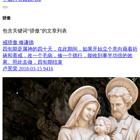
骄傲
包含关键词“骄傲”的文章列表
戒骄傲 修谦德
四旬期是属神的四十天，在此期间，如果开始立个意向藉着祈
祷和斋戒，改一个毛病，修一个德行，能收到事半功倍的效
果。照此去做，四旬期结束
卢景荣
2018-03-15
9416