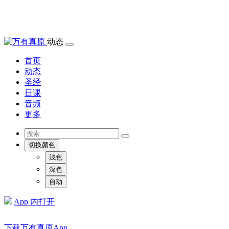
动态
首页
动态
圣经
日课
音频
更多
切换颜色
浅色
深色
自动
App 内打开
下载万有真原App