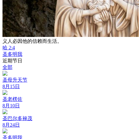
义人必因他的信赖而生活。
哈 2:4
圣多明我
近期节日
全部
圣母升天节
8月15日
圣老楞佐
8月10日
圣巴尔多禄茂
8月24日
圣多明我