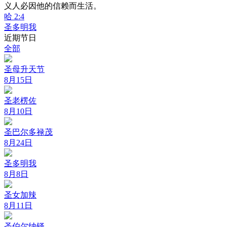
义人必因他的信赖而生活。
哈 2:4
圣多明我
近期节日
全部
圣母升天节
8月15日
圣老楞佐
8月10日
圣巴尔多禄茂
8月24日
圣多明我
8月8日
圣女加辣
8月11日
圣伯尔纳铎