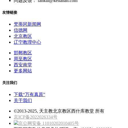
问题反馈： fankui@kenahan.com
友情链接
梵蒂冈新闻网
信德网
北京教区
辽宁教理中心
邯郸教区
周至教区
西安南堂
更多网站
关注我们
下载“万有真原”
关于我们
©2013-2025, 天主教北京教区西什库教堂 所有
京ICP备2022026334号
京公网安备 11010202010405号