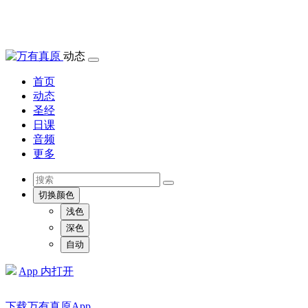
动态
首页
动态
圣经
日课
音频
更多
切换颜色
浅色
深色
自动
App 内打开
下载万有真原App