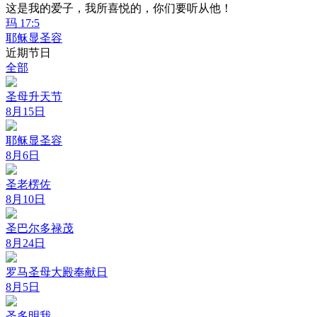
这是我的爱子，我所喜悦的，你们要听从他！
玛 17:5
耶稣显圣容
近期节日
全部
圣母升天节
8月15日
耶稣显圣容
8月6日
圣老楞佐
8月10日
圣巴尔多禄茂
8月24日
罗马圣母大殿奉献日
8月5日
圣多明我