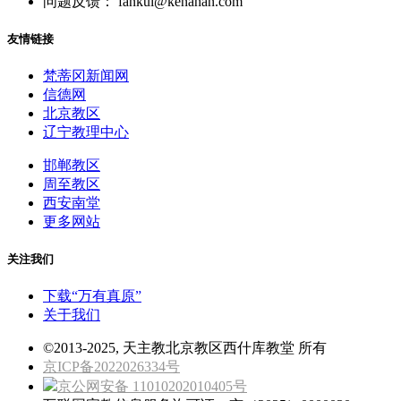
问题反馈： fankui@kenahan.com
友情链接
梵蒂冈新闻网
信德网
北京教区
辽宁教理中心
邯郸教区
周至教区
西安南堂
更多网站
关注我们
下载“万有真原”
关于我们
©2013-2025, 天主教北京教区西什库教堂 所有
京ICP备2022026334号
京公网安备 11010202010405号