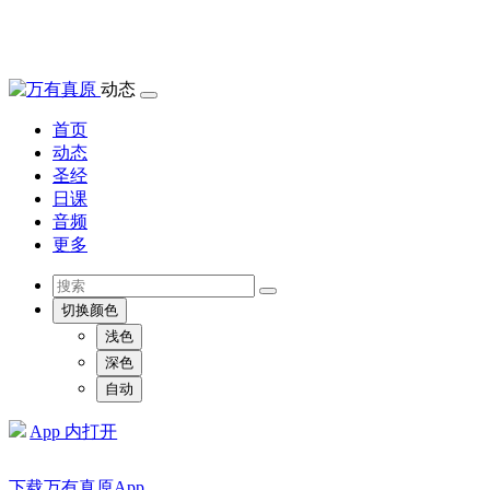
动态
首页
动态
圣经
日课
音频
更多
切换颜色
浅色
深色
自动
App 内打开
下载万有真原App