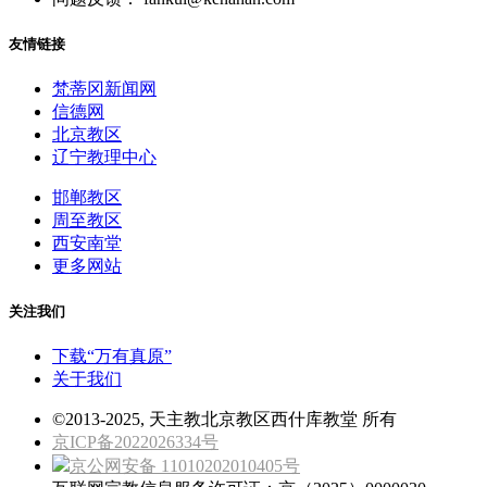
友情链接
梵蒂冈新闻网
信德网
北京教区
辽宁教理中心
邯郸教区
周至教区
西安南堂
更多网站
关注我们
下载“万有真原”
关于我们
©2013-2025, 天主教北京教区西什库教堂 所有
京ICP备2022026334号
京公网安备 11010202010405号