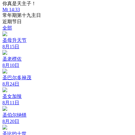
你真是天主子！
Mt 14:33
常年期第十九主日
近期节日
全部
圣母升天节
8月15日
圣老楞佐
8月10日
圣巴尔多禄茂
8月24日
圣女加辣
8月11日
圣伯尔纳铎
8月20日
圣比约十世