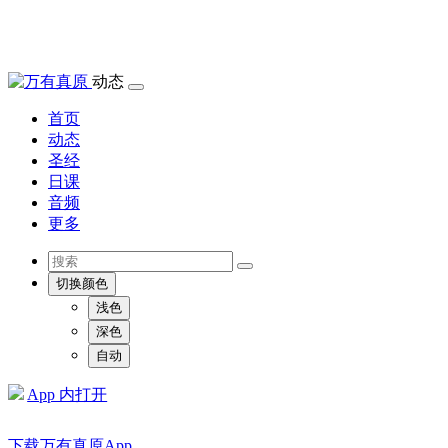
动态
首页
动态
圣经
日课
音频
更多
切换颜色
浅色
深色
自动
App 内打开
下载万有真原App