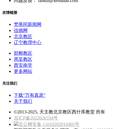
问题反馈： fankui@kenahan.com
友情链接
梵蒂冈新闻网
信德网
北京教区
辽宁教理中心
邯郸教区
周至教区
西安南堂
更多网站
关注我们
下载“万有真原”
关于我们
©2013-2025, 天主教北京教区西什库教堂 所有
京ICP备2022026334号
京公网安备 11010202010405号