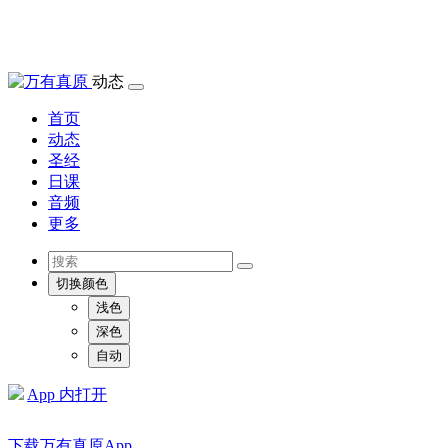
动态
首页
动态
圣经
日课
音频
更多
切换颜色
浅色
深色
自动
App 内打开
下载万有真原App