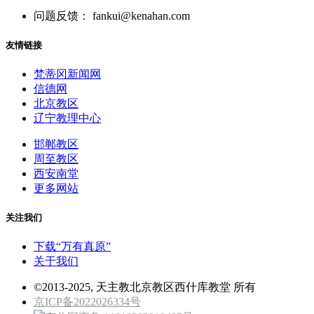
问题反馈： fankui@kenahan.com
友情链接
梵蒂冈新闻网
信德网
北京教区
辽宁教理中心
邯郸教区
周至教区
西安南堂
更多网站
关注我们
下载“万有真原”
关于我们
©2013-2025, 天主教北京教区西什库教堂 所有
京ICP备2022026334号