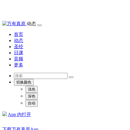
动态
首页
动态
圣经
日课
音频
更多
切换颜色
浅色
深色
自动
App 内打开
下载万有真原App