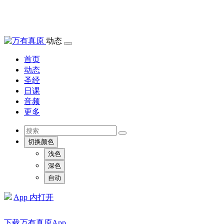
动态
首页
动态
圣经
日课
音频
更多
切换颜色
浅色
深色
自动
App 内打开
下载万有真原App