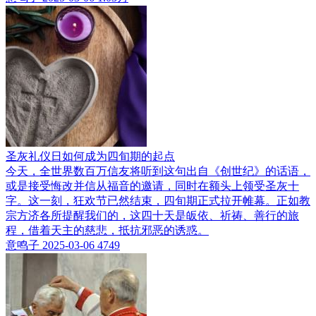
圣灰礼仪日如何成为四旬期的起点
今天，全世界数百万信友将听到这句出自《创世纪》的话语，
或是接受悔改并信从福音的邀请，同时在额头上领受圣灰十
字。这一刻，狂欢节已然结束，四旬期正式拉开帷幕。正如教
宗方济各所提醒我们的，这四十天是皈依、祈祷、善行的旅
程，借着天主的慈悲，抵抗邪恶的诱惑。
意鸣子
2025-03-06
4749