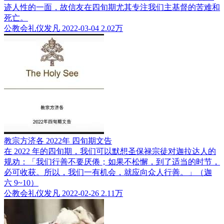
迹人性的一面，故信友在四旬期尤其专注我们主基督的苦难和
死亡。
公教会礼仪发凡
2022-03-04
2.02万
教宗方济各 2022年 四旬期文告
在 2022 年的四旬期，我们可以默想圣保禄宗徒对迦拉达人的
规劝：「我们行善不要厌倦；如果不松懈，到了适当的时节，
必可收获。所以，我们一有机会，就应向众人行善。」（迦
六 9~10）
公教会礼仪发凡
2022-02-26
2.11万