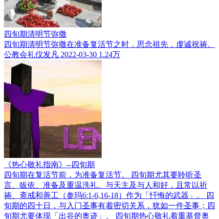
四旬期清明节弥撒
四旬期清明节弥撒在准备复活节之时，思念祖先，虔诚祝祷。
公教会礼仪发凡
2022-03-30
1.24万
《热心敬礼指南》--四旬期
四旬期在复活节前，为准备复活节。 四旬期尤其要聆听圣
言、皈依、准备及重温洗礼、与天主及与人和好，且常以祈
祷、斋戒和善工（参玛6:1-6,16-18）作为「忏悔的武器」。 四
旬期的四十日，与入门圣事有着密切关系，犹如一件圣事；四
旬期尤要体现「出谷的奥迹」。 四旬期热心敬礼着重基督奥