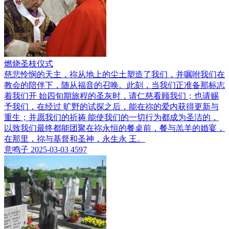
燃烧圣枝仪式
慈悲怜悯的天主，祢从地上的尘土塑造了我们，并嘱咐我们在
教会的陪伴下，随从福音的召唤。此刻，当我们正准备那标志
着我们开 始四旬期旅程的圣灰时，请仁慈看顾我们；也请赐
予我们，在经过 旷野的试探之后，能在祢的爱内获得更新与
重生；并愿我们的祈祷 能使我们的一切行为都成为圣洁的，
以致我们最终都能团聚在祢永恒的餐桌前，餐与羔羊的婚宴，
在那里，祢与基督和圣神，永生永 王。
意鸣子
2025-03-03
4597