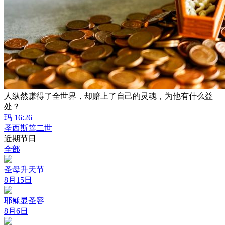
人纵然赚得了全世界，却赔上了自己的灵魂，为他有什么益
处？
玛 16:26
圣西斯笃二世
近期节日
全部
圣母升天节
8月15日
耶稣显圣容
8月6日