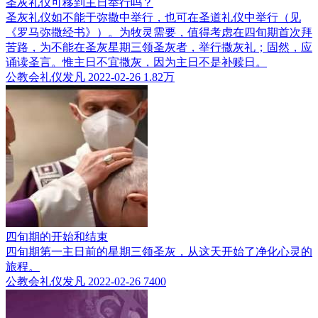
圣灰礼仪可移到主日举行吗？
圣灰礼仪如不能于弥撒中举行，也可在圣道礼仪中举行（见
《罗马弥撒经书》）。为牧灵需要，值得考虑在四旬期首次拜
苦路，为不能在圣灰星期三领圣灰者，举行撒灰礼；固然，应
诵读圣言。惟主日不宜撒灰，因为主日不是补赎日。
公教会礼仪发凡
2022-02-26
1.82万
四旬期的开始和结束
四旬期第一主日前的星期三领圣灰，从这天开始了净化心灵的
旅程。
公教会礼仪发凡
2022-02-26
7400