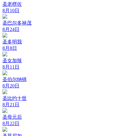
圣老楞佐
8月10日
圣巴尔多禄茂
8月24日
圣多明我
8月8日
圣女加辣
8月11日
圣伯尔纳铎
8月20日
圣比约十世
8月21日
圣母元后
8月22日
圣莫尼加