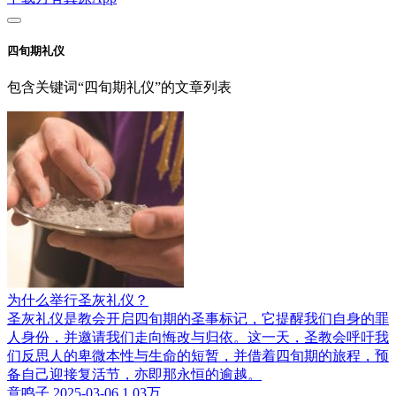
四旬期礼仪
包含关键词“四旬期礼仪”的文章列表
为什么举行圣灰礼仪？
圣灰礼仪是教会开启四旬期的圣事标记，它提醒我们自身的罪
人身份，并邀请我们走向悔改与归依。这一天，圣教会呼吁我
们反思人的卑微本性与生命的短暂，并借着四旬期的旅程，预
备自己迎接复活节，亦即那永恒的逾越。
意鸣子
2025-03-06
1.03万