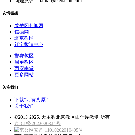
问题反馈： fankui@kenahan.com
友情链接
梵蒂冈新闻网
信德网
北京教区
辽宁教理中心
邯郸教区
周至教区
西安南堂
更多网站
关注我们
下载“万有真原”
关于我们
©2013-2025, 天主教北京教区西什库教堂 所有
京ICP备2022026334号
京公网安备 11010202010405号