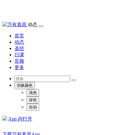
动态
首页
动态
圣经
日课
音频
更多
切换颜色
浅色
深色
自动
App 内打开
下载万有真原App