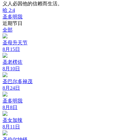
义人必因他的信赖而生活。
哈 2:4
圣多明我
近期节日
全部
圣母升天节
8月15日
圣老楞佐
8月10日
圣巴尔多禄茂
8月24日
圣多明我
8月8日
圣女加辣
8月11日
圣伯尔纳铎