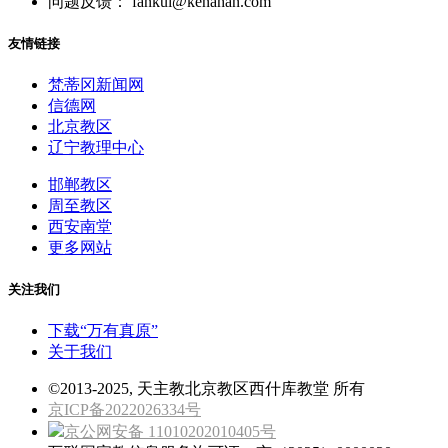
问题反馈： fankui@kenahan.com
友情链接
梵蒂冈新闻网
信德网
北京教区
辽宁教理中心
邯郸教区
周至教区
西安南堂
更多网站
关注我们
下载“万有真原”
关于我们
©2013-2025, 天主教北京教区西什库教堂 所有
京ICP备2022026334号
京公网安备 11010202010405号