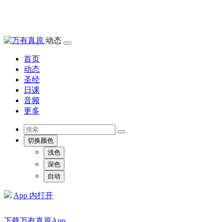
动态
首页
动态
圣经
日课
音频
更多
切换颜色
浅色
深色
自动
App 内打开
下载万有真原App