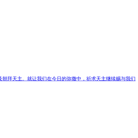
及朝拜天主。就让我们在今日的弥撒中，祈求天主继续赐与我们