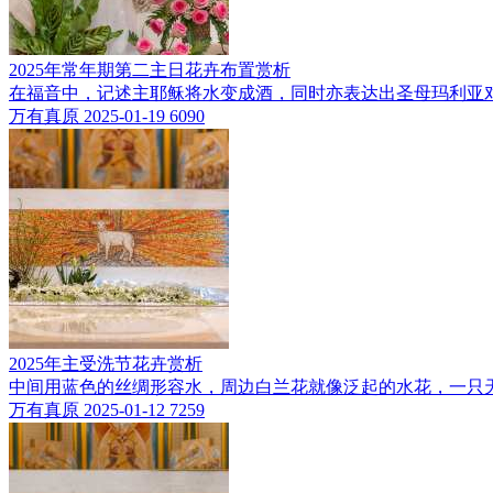
2025年常年期第二主日花卉布置赏析
在福音中，记述主耶稣将水变成酒，同时亦表达出圣母玛利亚
万有真原
2025-01-19
6090
2025年主受洗节花卉赏析
中间用蓝色的丝绸形容水，周边白兰花就像泛起的水花，一只
万有真原
2025-01-12
7259