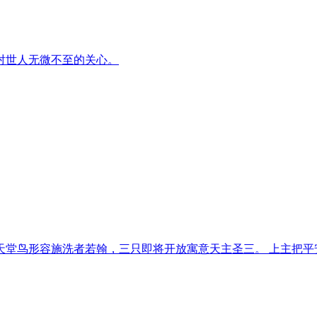
对世人无微不至的关心。
天堂鸟形容施洗者若翰，三只即将开放寓意天主圣三。 上主把平