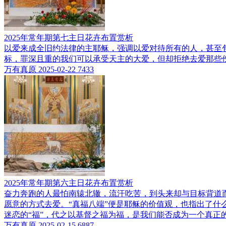
2025年常年期第七主日花卉布置赏析
以爱来成全旧约法律的主耶稣，强调以爱对待所有的人，甚至
标，罪深且重的我们可以承受天主的大爱，但却拒绝去爱那些
万有真原
2025-02-22
7433
2025年常年期第六主日花卉布置赏析
奋力奔跑的人最怕南辕北辙，流汗吃苦，到头来却与目标背道
愿意的方式去爱。“真福八端”便是耶稣的价值观，也指出了
迷恋的“福”，代之以基督之福为福，是我们能否成为一个真正
万有真原
2025-02-15
6887