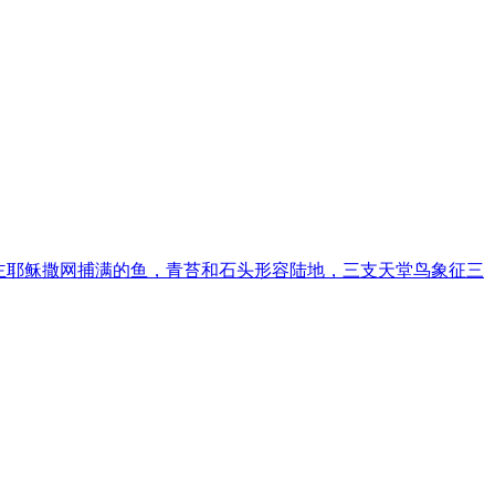
主耶稣撒网捕满的鱼，青苔和石头形容陆地，三支天堂鸟象征三