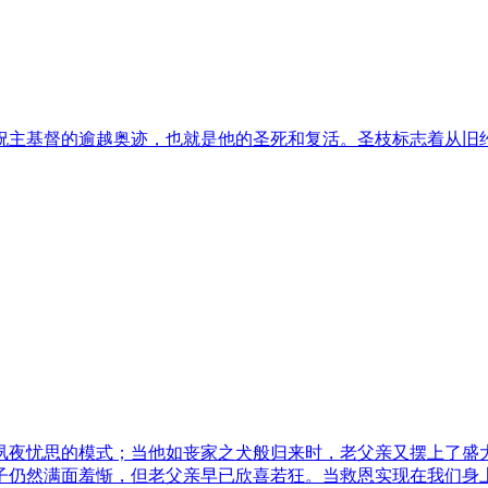
祝主基督的逾越奥迹，也就是他的圣死和复活。圣枝标志着从旧
夙夜忧思的模式；当他如丧家之犬般归来时，老父亲又摆上了盛
子仍然满面羞惭，但老父亲早已欣喜若狂。当救恩实现在我们身上