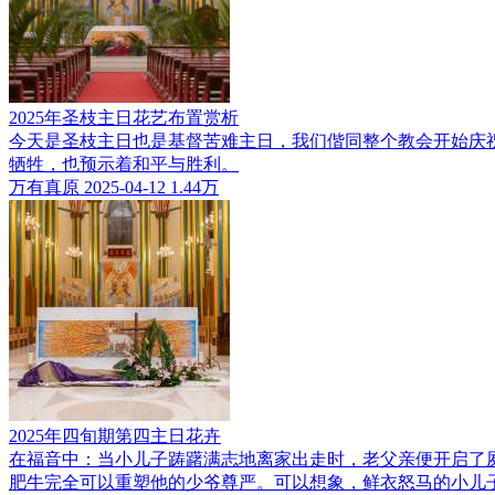
2025年圣枝主日花艺布置赏析
今天是圣枝主日也是基督苦难主日，我们偕同整个教会开始庆
牺牲，也预示着和平与胜利。
万有真原
2025-04-12
1.44万
2025年四旬期第四主日花卉
在福音中：当小儿子踌躇满志地离家出走时，老父亲便开启了
肥牛完全可以重塑他的少爷尊严。可以想象，鲜衣怒马的小儿