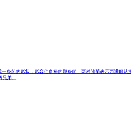
插成一条船的形状，形容伯多禄的那条船，两种雏菊表示西满服从
两兄弟。