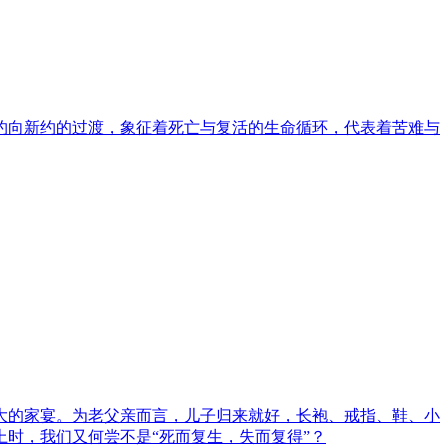
约向新约的过渡，象征着死亡与复活的生命循环，代表着苦难与
大的家宴。为老父亲而言，儿子归来就好，长袍、戒指、鞋、小
时，我们又何尝不是“死而复生，失而复得”？