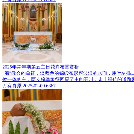
2025年常年期第五主日花卉布置赏析
“船”教会的象征，淡蓝色的锦缎布形容波浪的水面，用叶材
位一体的主，两支粉掌象征回应了主的召叫，走上福传的道路
万有真原
2025-02-09
6367