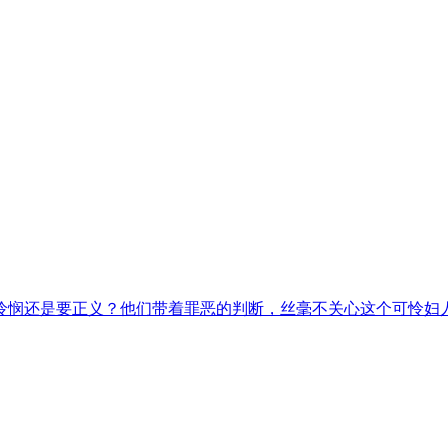
怜悯还是要正义？他们带着罪恶的判断，丝毫不关心这个可怜妇