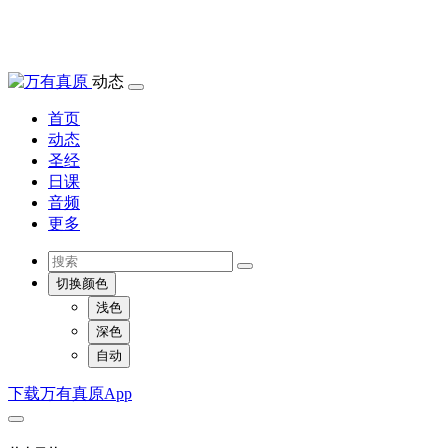
动态
首页
动态
圣经
日课
音频
更多
切换颜色
浅色
深色
自动
下载万有真原App