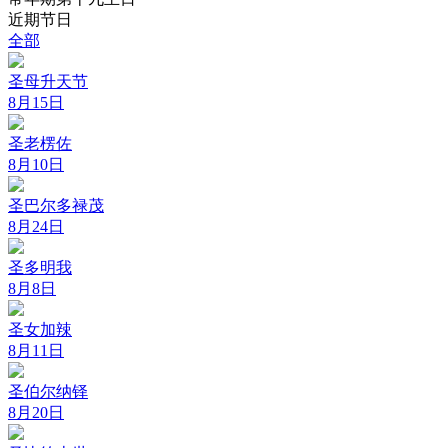
近期节日
全部
圣母升天节
8月15日
圣老楞佐
8月10日
圣巴尔多禄茂
8月24日
圣多明我
8月8日
圣女加辣
8月11日
圣伯尔纳铎
8月20日