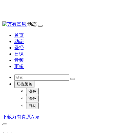
动态
首页
动态
圣经
日课
音频
更多
切换颜色
浅色
深色
自动
下载万有真原App