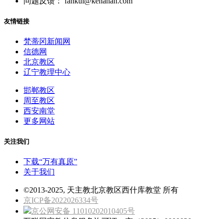
问题反馈： fankui@kenahan.com
友情链接
梵蒂冈新闻网
信德网
北京教区
辽宁教理中心
邯郸教区
周至教区
西安南堂
更多网站
关注我们
下载“万有真原”
关于我们
©2013-2025, 天主教北京教区西什库教堂 所有
京ICP备2022026334号
京公网安备 11010202010405号