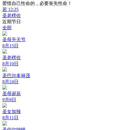
爱惜自己性命的，必要丧失性命！
若 12:25
圣老楞佐
近期节日
全部
圣母升天节
8月15日
圣老楞佐
8月10日
圣巴尔多禄茂
8月24日
圣母诞辰
9月8日
圣女加辣
8月11日
圣伯尔纳铎