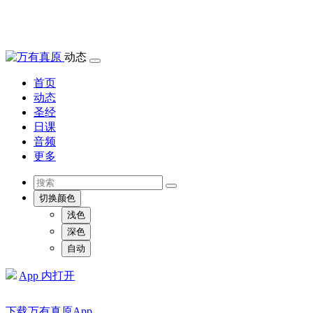
动态
首页
动态
圣经
日课
音频
更多
切换颜色
浅色
深色
自动
App 内打开
下载万有真原App