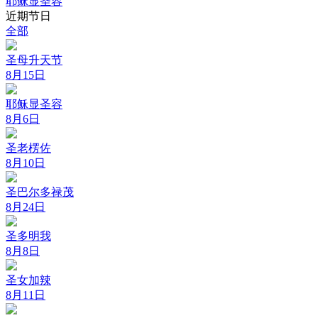
耶稣显圣容
近期节日
全部
圣母升天节
8月15日
耶稣显圣容
8月6日
圣老楞佐
8月10日
圣巴尔多禄茂
8月24日
圣多明我
8月8日
圣女加辣
8月11日