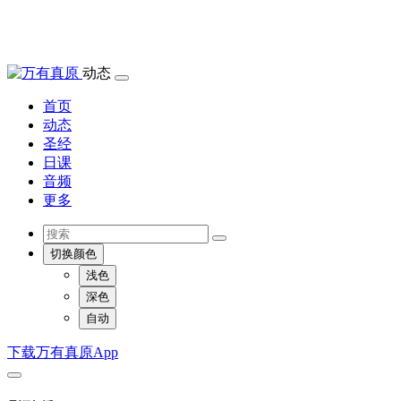
动态
首页
动态
圣经
日课
音频
更多
切换颜色
浅色
深色
自动
下载万有真原App