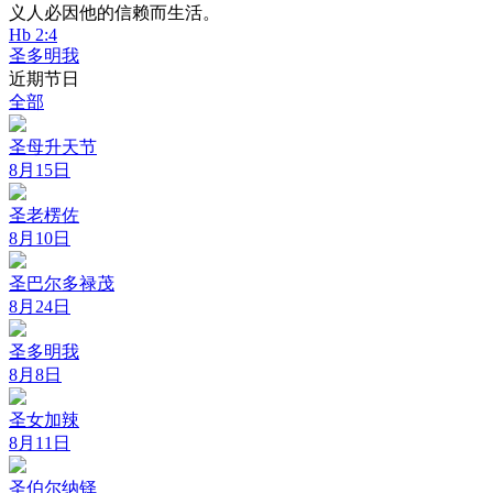
义人必因他的信赖而生活。
Hb 2:4
圣多明我
近期节日
全部
圣母升天节
8月15日
圣老楞佐
8月10日
圣巴尔多禄茂
8月24日
圣多明我
8月8日
圣女加辣
8月11日
圣伯尔纳铎