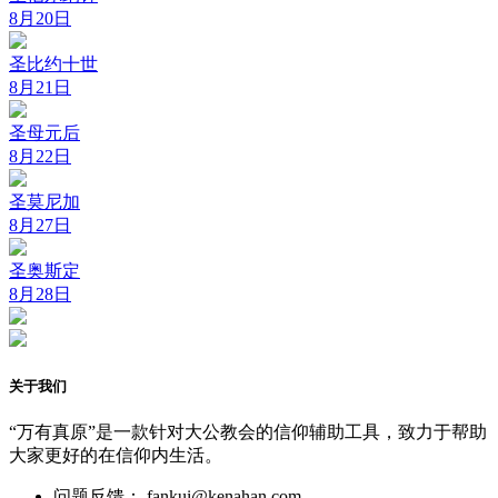
8月20日
圣比约十世
8月21日
圣母元后
8月22日
圣莫尼加
8月27日
圣奥斯定
8月28日
关于我们
“万有真原”是一款针对大公教会的信仰辅助工具，致力于帮助
大家更好的在信仰内生活。
问题反馈： fankui@kenahan.com