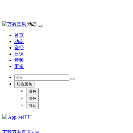
动态
首页
动态
圣经
日课
音频
更多
切换颜色
浅色
深色
自动
App 内打开
下载万有真原App