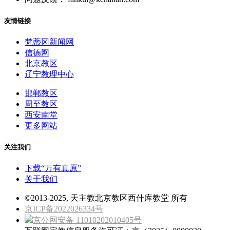
友情链接
梵蒂冈新闻网
信德网
北京教区
辽宁教理中心
邯郸教区
周至教区
西安南堂
更多网站
关注我们
下载“万有真原”
关于我们
©2013-2025, 天主教北京教区西什库教堂 所有
京ICP备2022026334号
京公网安备 11010202010405号