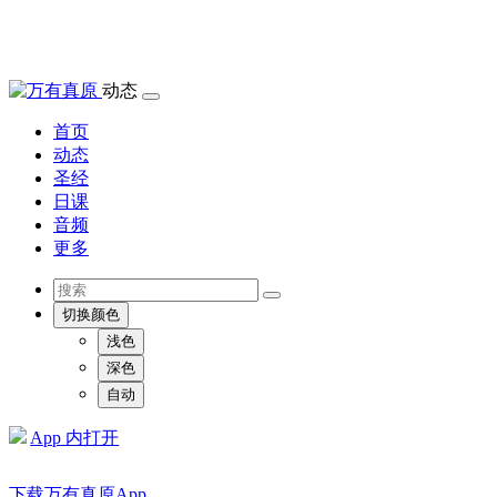
动态
首页
动态
圣经
日课
音频
更多
切换颜色
浅色
深色
自动
App 内打开
下载万有真原App