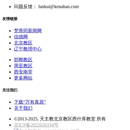
问题反馈： fankui@kenahan.com
友情链接
梵蒂冈新闻网
信德网
北京教区
辽宁教理中心
邯郸教区
周至教区
西安南堂
更多网站
关注我们
下载“万有真原”
关于我们
©2013-2025, 天主教北京教区西什库教堂 所有
京ICP备2022026334号