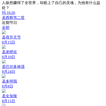
人纵然赚得了全世界，却赔上了自己的灵魂，为他有什么益
处？
玛 16:26
圣西斯笃二世
近期节日
全部
圣母升天节
8月15日
圣老楞佐
8月10日
圣巴尔多禄茂
8月24日
圣多明我
8月8日
圣女加辣
8月11日