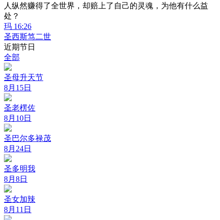
人纵然赚得了全世界，却赔上了自己的灵魂，为他有什么益
处？
玛 16:26
圣西斯笃二世
近期节日
全部
圣母升天节
8月15日
圣老楞佐
8月10日
圣巴尔多禄茂
8月24日
圣多明我
8月8日
圣女加辣
8月11日