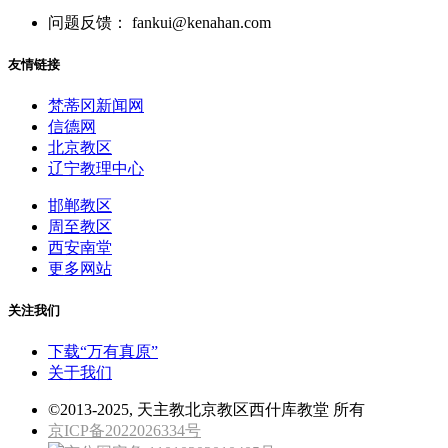
问题反馈： fankui@kenahan.com
友情链接
梵蒂冈新闻网
信德网
北京教区
辽宁教理中心
邯郸教区
周至教区
西安南堂
更多网站
关注我们
下载“万有真原”
关于我们
©2013-2025, 天主教北京教区西什库教堂 所有
京ICP备2022026334号