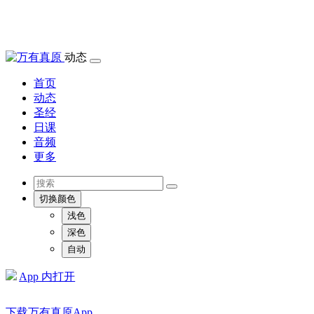
动态
首页
动态
圣经
日课
音频
更多
切换颜色
浅色
深色
自动
App 内打开
下载万有真原App