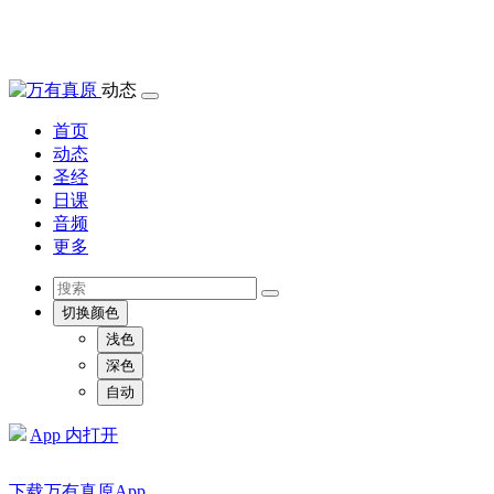
动态
首页
动态
圣经
日课
音频
更多
切换颜色
浅色
深色
自动
App 内打开
下载万有真原App