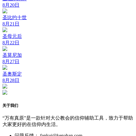
8月20日
圣比约十世
8月21日
圣母元后
8月22日
圣莫尼加
8月27日
圣奥斯定
8月28日
关于我们
“万有真原”是一款针对大公教会的信仰辅助工具，致力于帮助
大家更好的在信仰内生活。
问题反馈： fankui@kenahan.com