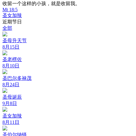
收留一个这样的小孩，就是收留我。
Mt 18:5
圣女加辣
近期节日
全部
圣母升天节
8月15日
圣老楞佐
8月10日
圣巴尔多禄茂
8月24日
圣母诞辰
9月8日
圣女加辣
8月11日
圣伯尔纳铎