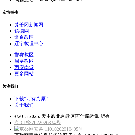
友情链接
梵蒂冈新闻网
信德网
北京教区
辽宁教理中心
邯郸教区
周至教区
西安南堂
更多网站
关注我们
下载“万有真原”
关于我们
©2013-2025, 天主教北京教区西什库教堂 所有
京ICP备2022026334号
京公网安备 11010202010405号