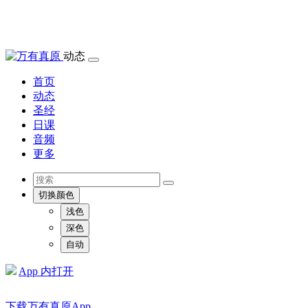
动态
首页
动态
圣经
日课
音频
更多
切换颜色
浅色
深色
自动
App 内打开
下载万有真原App