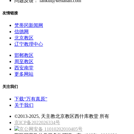
问题反馈： fankui@kenahan.com
友情链接
梵蒂冈新闻网
信德网
北京教区
辽宁教理中心
邯郸教区
周至教区
西安南堂
更多网站
关注我们
下载“万有真原”
关于我们
©2013-2025, 天主教北京教区西什库教堂 所有
京ICP备2022026334号
京公网安备 11010202010405号