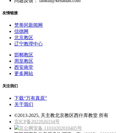
问题反馈： fankui@kenahan.com
友情链接
梵蒂冈新闻网
信德网
北京教区
辽宁教理中心
邯郸教区
周至教区
西安南堂
更多网站
关注我们
下载“万有真原”
关于我们
©2013-2025, 天主教北京教区西什库教堂 所有
京ICP备2022026334号
京公网安备 11010202010405号