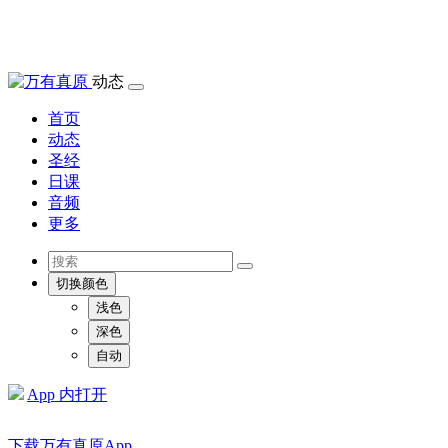
动态
首页
动态
圣经
日课
音频
更多
切换颜色
浅色
深色
自动
App 内打开
下载万有真原App