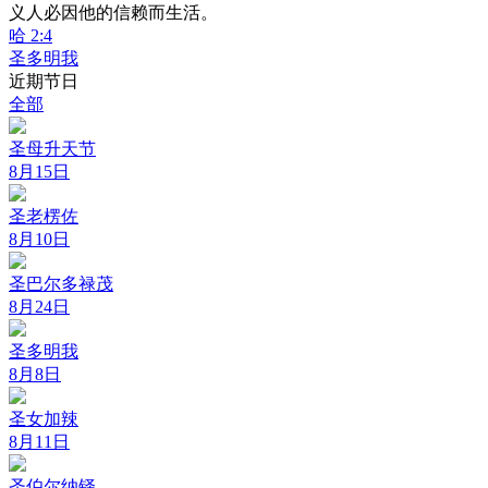
义人必因他的信赖而生活。
哈 2:4
圣多明我
近期节日
全部
圣母升天节
8月15日
圣老楞佐
8月10日
圣巴尔多禄茂
8月24日
圣多明我
8月8日
圣女加辣
8月11日
圣伯尔纳铎