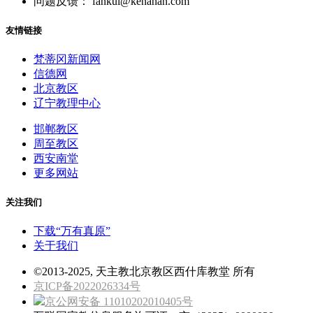
问题反馈： fankui@kenahan.com
友情链接
梵蒂冈新闻网
信德网
北京教区
辽宁教理中心
邯郸教区
周至教区
西安南堂
更多网站
关注我们
下载“万有真原”
关于我们
©2013-2025, 天主教北京教区西什库教堂 所有
京ICP备2022026334号
京公网安备 11010202010405号