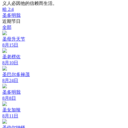
义人必因他的信赖而生活。
哈 2:4
圣多明我
近期节日
全部
圣母升天节
8月15日
圣老楞佐
8月10日
圣巴尔多禄茂
8月24日
圣多明我
8月8日
圣女加辣
8月11日
圣伯尔纳铎