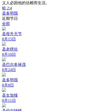
义人必因他的信赖而生活。
哈 2:4
圣多明我
近期节日
全部
圣母升天节
8月15日
圣老楞佐
8月10日
圣巴尔多禄茂
8月24日
圣多明我
8月8日
圣女加辣
8月11日
圣伯尔纳铎