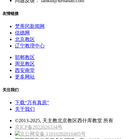
问题反馈： fankui@kenahan.com
友情链接
梵蒂冈新闻网
信德网
北京教区
辽宁教理中心
邯郸教区
周至教区
西安南堂
更多网站
关注我们
下载“万有真原”
关于我们
©2013-2025, 天主教北京教区西什库教堂 所有
京ICP备2022026334号
京公网安备 11010202010405号