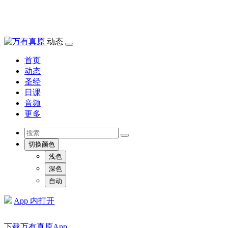
动态
首页
动态
圣经
日课
音频
更多
切换颜色
浅色
深色
自动
App 内打开
下载万有真原App