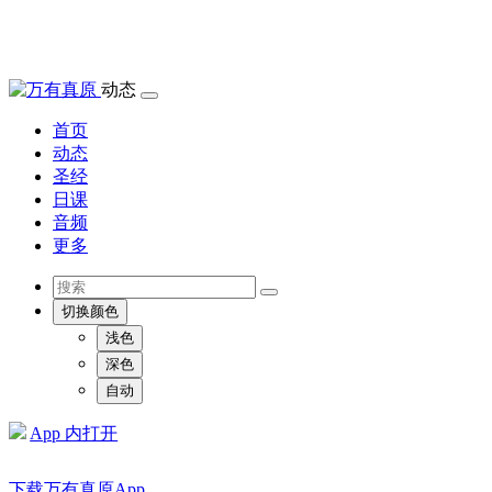
动态
首页
动态
圣经
日课
音频
更多
切换颜色
浅色
深色
自动
App 内打开
下载万有真原App