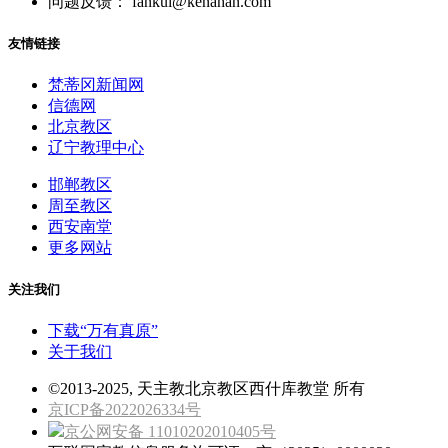
问题反馈： fankui@kenahan.com
友情链接
梵蒂冈新闻网
信德网
北京教区
辽宁教理中心
邯郸教区
周至教区
西安南堂
更多网站
关注我们
下载“万有真原”
关于我们
©2013-2025, 天主教北京教区西什库教堂 所有
京ICP备2022026334号
京公网安备 11010202010405号