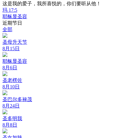
这是我的爱子，我所喜悦的，你们要听从他！
玛 17:5
耶稣显圣容
近期节日
全部
圣母升天节
8月15日
耶稣显圣容
8月6日
圣老楞佐
8月10日
圣巴尔多禄茂
8月24日
圣多明我
8月8日
圣女加辣