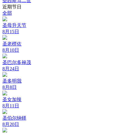
圣西斯笃二世
近期节日
全部
圣母升天节
8月15日
圣老楞佐
8月10日
圣巴尔多禄茂
8月24日
圣多明我
8月8日
圣女加辣
8月11日
圣伯尔纳铎
8月20日