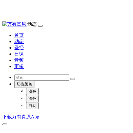
动态
首页
动态
圣经
日课
音频
更多
切换颜色
浅色
深色
自动
下载万有真原App