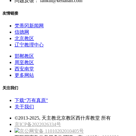
问题反馈： fankui@kenahan.com
友情链接
梵蒂冈新闻网
信德网
北京教区
辽宁教理中心
邯郸教区
周至教区
西安南堂
更多网站
关注我们
下载“万有真原”
关于我们
©2013-2025, 天主教北京教区西什库教堂 所有
京ICP备2022026334号
京公网安备 11010202010405号