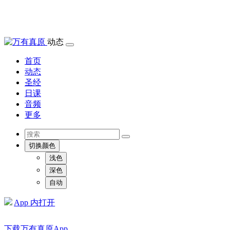
动态
首页
动态
圣经
日课
音频
更多
切换颜色
浅色
深色
自动
App 内打开
下载万有真原App