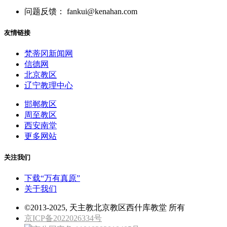
问题反馈： fankui@kenahan.com
友情链接
梵蒂冈新闻网
信德网
北京教区
辽宁教理中心
邯郸教区
周至教区
西安南堂
更多网站
关注我们
下载“万有真原”
关于我们
©2013-2025, 天主教北京教区西什库教堂 所有
京ICP备2022026334号