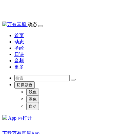
动态
首页
动态
圣经
日课
音频
更多
切换颜色
浅色
深色
自动
App 内打开
下载万有真原App