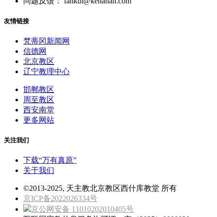
问题反馈： fankui@kenahan.com
友情链接
梵蒂冈新闻网
信德网
北京教区
辽宁教理中心
邯郸教区
周至教区
西安南堂
更多网站
关注我们
下载“万有真原”
关于我们
©2013-2025, 天主教北京教区西什库教堂 所有
京ICP备2022026334号
京公网安备 11010202010405号