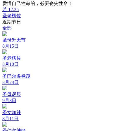
爱惜自己性命的，必要丧失性命！
若 12:25
圣老楞佐
近期节日
全部
圣母升天节
8月15日
圣老楞佐
8月10日
圣巴尔多禄茂
8月24日
圣母诞辰
9月8日
圣女加辣
8月11日
圣伯尔纳铎