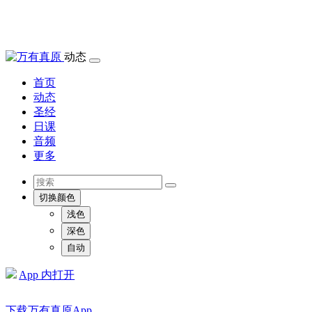
动态
首页
动态
圣经
日课
音频
更多
切换颜色
浅色
深色
自动
App 内打开
下载万有真原App