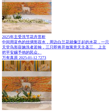
2025年主受洗节花卉赏析
中间用蓝色的丝绸形容水，周边白兰花就像泛起的水花，一只
天堂鸟形容施洗者若翰，三只即将开放寓意天主圣三。 上主
把平安赐予他的民众。
万有真原
2025-01-12
7273