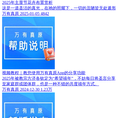
2025年主显节花卉布置赏析
这是一道圣洁的真光，在祂的照耀下，一切的丑陋皆无处遁形
万有真原
2025-01-05
4842
视频教程｜教您使用万有真原App的分享功能
2025年被教宗方济各钦定为“希望禧年”，不妨每日将圣言分享
至家庭群或团体群，也是一种不错的共度禧年方式。
万有真原
2024-12-30
1.23万