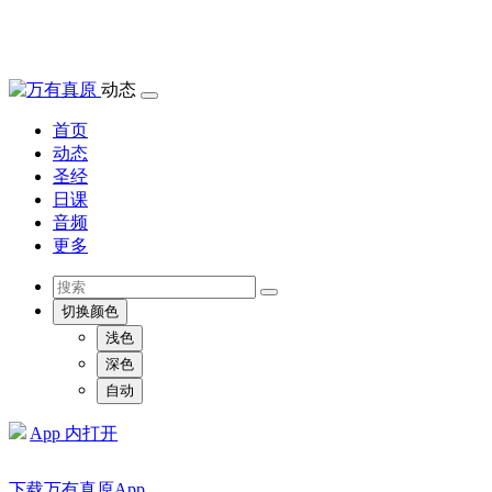
动态
首页
动态
圣经
日课
音频
更多
切换颜色
浅色
深色
自动
App 内打开
下载万有真原App