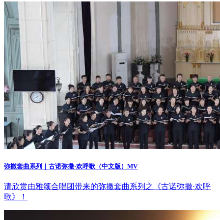
弥撒套曲系列｜古诺弥撒·欢呼歌（中文版）MV
请欣赏由雅颂合唱团带来的弥撒套曲系列之《古诺弥撒·欢呼
歌》！