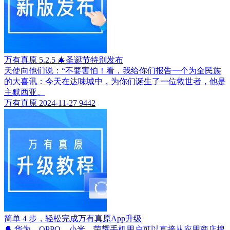
万有真原 5.2.5 🎄圣诞节特别发布
天使向他们说：“不要害怕！看，我给你们报告一个为全民族
的大喜讯：今天在达味城中，为你们诞生了一位救世者，他是
主默西亚。
万有真原
2024-11-27
9442
简单 4 步，轻松完成万有真原App升级
🔔 华为、OPPO、小米、荣耀手机用户可以直接从应用商店搜