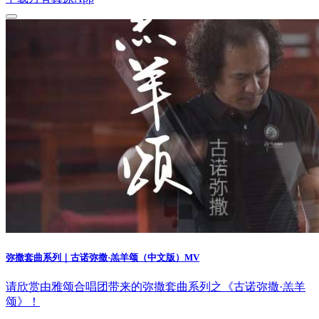
弥撒套曲系列｜古诺弥撒·羔羊颂（中文版）MV
请欣赏由雅颂合唱团带来的弥撒套曲系列之《古诺弥撒·羔羊
颂》！