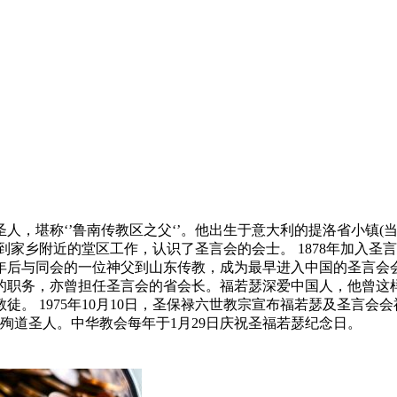
人，堪称‘’鲁南传教区之父‘’。他出生于意大利的提洛省小镇(
到家乡附近的堂区工作，认识了圣言会的会士。 1878年加入圣言
后与同会的一位神父到山东传教，成为最早进入中国的圣言会会士
职务，亦曾担任圣言会的省会长。福若瑟深爱中国人，他曾这样说:‘
。 1975年10月10日，圣保禄六世教宗宣布福若瑟及圣言会会
殉道圣人。中华教会每年于1月29日庆祝圣福若瑟纪念日。