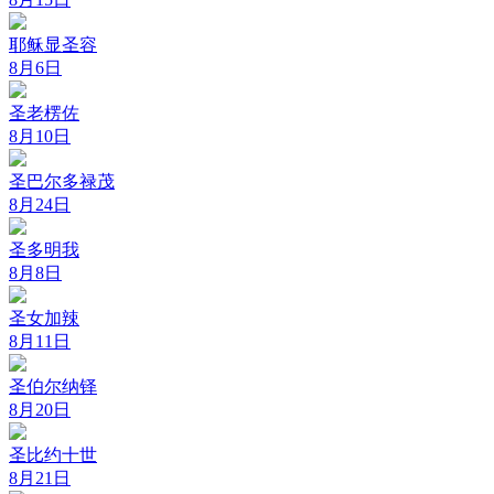
耶稣显圣容
8月6日
圣老楞佐
8月10日
圣巴尔多禄茂
8月24日
圣多明我
8月8日
圣女加辣
8月11日
圣伯尔纳铎
8月20日
圣比约十世
8月21日