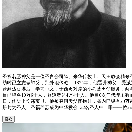
圣福若瑟神父是一位圣言会司铎、来华传教士、天主教会精修圣
幼时已立志做神父，到外地传教。 1875年，他晋升神父，受派
瑟到达香港后，学习中文，于西贡对岸的小岛盐田仔服务，两年
目已增至10万6千人，慕道者达4万4千人。他曾6次任代理主教的
日，他染上伤寒离世。他被召回天父怀抱时，省内已经有20万教徒
册封为圣人。圣福若瑟成为中华教会122名圣人中，唯一一位非
喜欢