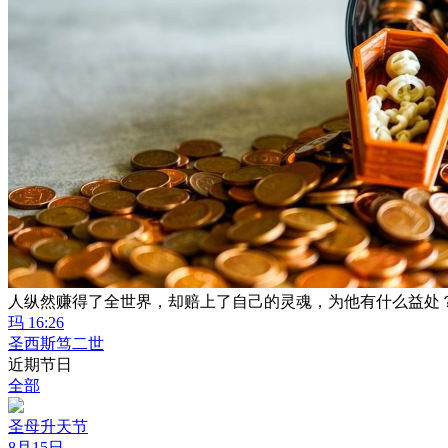
人纵然赚得了全世界，却赔上了自己的灵魂，为他有什么益处
玛 16:26
圣西斯笃二世
近期节日
全部
圣母升天节
8月15日