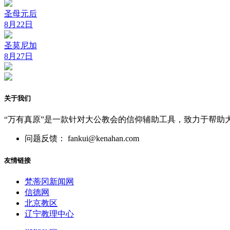
圣母元后
8月22日
圣莫尼加
8月27日
关于我们
“万有真原”是一款针对大公教会的信仰辅助工具，致力于帮助
问题反馈： fankui@kenahan.com
友情链接
梵蒂冈新闻网
信德网
北京教区
辽宁教理中心