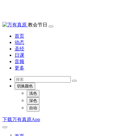
教会节日
首页
动态
圣经
日课
音频
更多
切换颜色
浅色
深色
自动
下载万有真原App