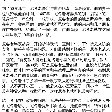
到了50岁那年，尼各老决定与世俗脱离，隐居修道。他的妻子
也很赞成他的计划。1467年，尼各老与妻儿道别，启程上道，
随身带了一串念珠，一根手杖。尼各老的目的地是斯德堡。他
在中途，突患重病，病愈后就不思饮食。他的弟弟和几个朋友
连忙去探视，给他盖了一间小屋，供他隐修，尼各老就在这间
小屋里度了19年的隐修生活。
尼各老半夜起身，开始祈祷默想，直到中午。下午接见来访的
宾客，解答有关灵修问题。人们最感到奇怪的是：尼各老从来
不吃不喝。人们问他怎么回事。他很简单地回答道：“只有天
主知道。”官吏派人将通往尼各老小室的道路封锁起来，派人
日夜看守，一连30天，可是尼各老生活如常，一点没有饥饿的
现象。西其门大公爵的医生和韦德理二世皇帝的特使，都到尼
各老处亲自调查此事。调查完毕，他们认为这是不可思议的奇
事。尼各老除了参加一年一度宗教大游行和往圣堂望弥撒以
外，从不离开小室一步。他后来在小室旁盖了一间小堂，堂里
常有神父来举行弥撒圣祭，这样尼各老就可以常领圣体。
瑞士各邦在行政管理问题上无法获得一致协议，大家就派人去
向尼各老请示。尼各老提出书面意见，托使者带回，结果拖延
了数月的一场争端，在一个小时内顺利解决。瑞士全国人民，