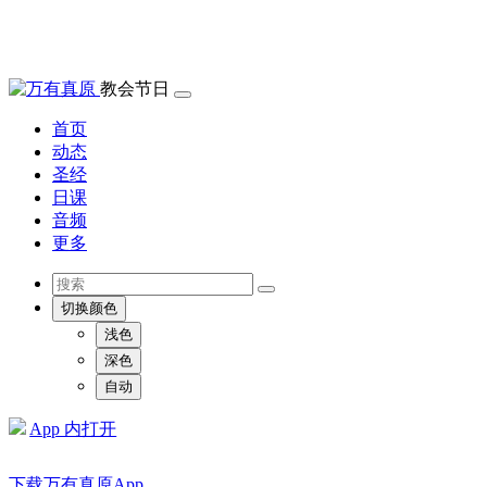
教会节日
首页
动态
圣经
日课
音频
更多
切换颜色
浅色
深色
自动
App 内打开
下载万有真原App