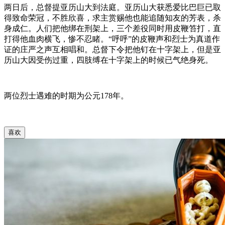
两日后，总督提亚历山大到法庭。亚历山大获悉爱比巴巨已取
得致命荣冠，不胜欣喜，求主赏赐他也能追随知友的芳表，杀
身成仁。人们把他绑在刑架上，三个差役同时用皮鞭笞打，直
打得他血肉横飞，惨不忍睹。“呼呼”的皮鞭声和烈士为真道作
证的庄严之声互相唱和。总督下令把他钉在十字架上，但是亚
历山大因受伤过重，四肢缚在十字架上的时候已气绝身死。
两位烈士遇难的时期为公元178年。
喜欢