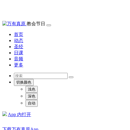
教会节日
首页
动态
圣经
日课
音频
更多
切换颜色
浅色
深色
自动
App 内打开
下载万有真原App