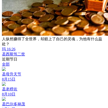
人纵然赚得了全世界，却赔上了自己的灵魂，为他有什么益
处？
玛 16:26
圣西斯笃二世
近期节日
全部
圣母升天节
8月15日
圣老楞佐
8月10日
圣巴尔多禄茂