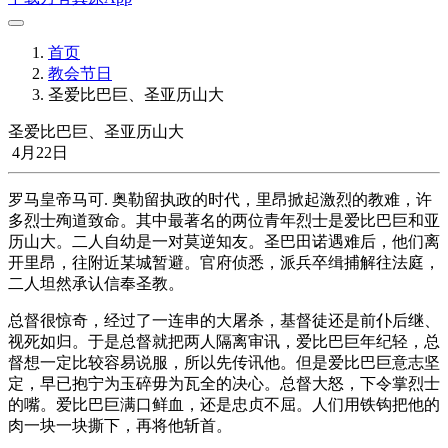
首页
教会节日
圣爱比巴巨、圣亚历山大
圣爱比巴巨、圣亚历山大
4月22日
罗马皇帝马可. 奥勒留执政的时代，里昂掀起激烈的教难，许
多烈士殉道致命。其中最著名的两位青年烈士是爱比巴巨和亚
历山大。二人自幼是一对莫逆知友。圣巴田诺遇难后，他们离
开里昂，往附近某城暂避。官府侦悉，派兵卒缉捕解往法庭，
二人坦然承认信奉圣教。
总督很惊奇，经过了一连串的大屠杀，基督徒还是前仆后继、
视死如归。于是总督就把两人隔离审讯，爱比巴巨年纪轻，总
督想一定比较容易说服，所以先传讯他。但是爱比巴巨意志坚
定，早已抱宁为玉碎毋为瓦全的决心。总督大怒，下令掌烈士
的嘴。爱比巴巨满口鲜血，还是忠贞不屈。人们用铁钩把他的
肉一块一块撕下，再将他斩首。