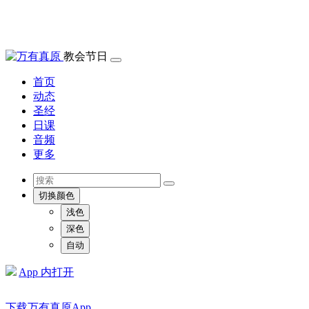
教会节日
首页
动态
圣经
日课
音频
更多
切换颜色
浅色
深色
自动
App 内打开
下载万有真原App