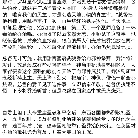
那时，罗马皇帝疯狂迫害圣教，乔治见若干信友信德薄弱，贪
生怕死，就站在广场当着众人高呼：“外教人的神道都是假
的。唯有我们的天主，才是创造天地万物的真主宰。”总督把
他拘捕，用乱棒重打一顿，再用烧红的铁块烫他。当天晚上，
耶稣显现给他，治愈他的伤痕。第二天，一个巫师准备了一杯
毒酒给乔治喝。乔治喝了以后安然无恙。巫师见了这奇事，也
皈依圣教，后来流血致命。狠心的恶人们先后把乔治放在两个
有尖刺的巨轮中，放在熔化的铅液桶里，乔治仍然毫发无损。
总督无计可施，就用甜言蜜语诱骗乔治向邪神祭拜。乔治将计
就计，故意装成有些动摇的样子。神庙里挤满看热闹的人，大
家都要看这个倔强的教徒今天终于向邪神屈服了。乔治到庙里
念经祈祷上主。天上降下烈火，把庙宇、神像、僧侣一起全都
烧毁。总督的妻子见了这件事，立即信奉圣教。总督仍执迷不
悟，下令将乔治斩首；但是总督在回家途中被天火烧死。
自君士坦丁大帝重建圣教和平之后，东西各国都热烈敬礼圣
人。五世纪时，埃及和叙利亚所建的修院和经堂，多以他为主
保。逾百年后，法、德等国相继举行圣乔治的敬礼。在英国对
乔治的敬礼尤为普及，并奉为英国的主保。