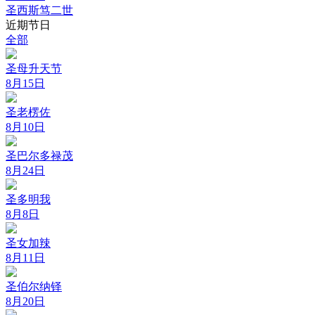
圣西斯笃二世
近期节日
全部
圣母升天节
8月15日
圣老楞佐
8月10日
圣巴尔多禄茂
8月24日
圣多明我
8月8日
圣女加辣
8月11日
圣伯尔纳铎
8月20日