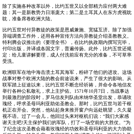
除了实施各种改革以外，比约五世又以全部精力应付两大难
题：其一是新教势力日渐庞大；第二是土耳其人在东方虎视眈
眈，准备席卷欧洲大陆。
比约五世对付异教徒的政策是恩威兼施、宽猛互济。除了加强
异端调查工作外，还用各种宣传方法向异教徒介绍圣教教义。
特利腾会议推出的《要理全书》，在比约执政期内撰写完毕，
付印出版，并译成各国文字，普遍传扬。此外，比约五世还规
定：给儿童讲解要理，成人付洗前应有充分的准备，不可草率
受洗。
欧洲联军在地中海击溃土耳其海军，粉碎了他们的进攻。这场
战事对整个欧洲大陆的教会前途说来，产生了很大的影响。从
联军踏上征途以来，比约五世不断念经祈祷，并命令各地信友
举行各种公私敬礼，求上主护佑。1571年10月7日，当战事达
到最激烈的阶段时，罗马信友列队由米纳华圣堂出发，恭诵玫
瑰经，呼求圣母玛利亚助佑圣教会。那时，比约五世与若干枢
机正在开会。突然，他站起身来推开窗户向远处眺望，久久凝
视不语。过了一会儿，他回过头来对枢机们说：“我们大家感
谢天主吧!天主保护我们的军队，打了一场空前的大胜仗。”为
了纪念这次圣教会藉着玫瑰经的功效和圣母玛利亚的大力协助