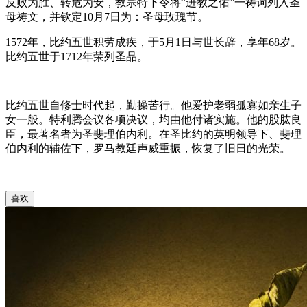
反败为胜、转危为安，教宗特下令将“进教之佑”一祷词列入圣
母祷文，并钦定10月7日为：圣母玫瑰节。
1572年，比约五世积劳成疾，于5月1日与世长辞，享年68岁。
比约五世于1712年荣列圣品。
比约五世自修士时代起，勤操苦行。他爱护老弱孤寡如亲生子
女一般。特利腾会议各项决议，均由他付诸实施。他的股肱良
臣，最著名者为圣斐理伯内利。在圣比约的英明领导下、斐理
伯内利的辅佐下，罗马教廷声威重振，恢复了旧日的光荣。
喜欢