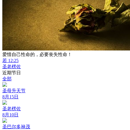
爱惜自己性命的，必要丧失性命！
若 12:25
圣老楞佐
近期节日
全部
圣母升天节
8月15日
圣老楞佐
8月10日
圣巴尔多禄茂