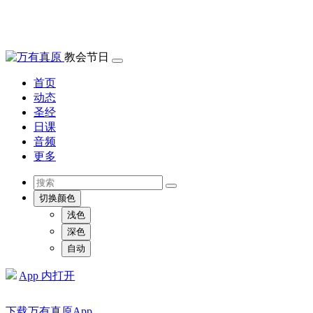
教会节日
首页
动态
圣经
日课
音频
更多
切换颜色
浅色
深色
自动
App 内打开
下载万有真原App