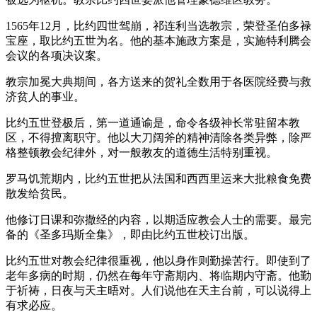
1565年12月，比约四世驾崩，祁连利当选教宗，荣登圣伯多禄
宝座，取比约五世为名。他的基本施政方案是，实施特利腾会
会议的各项决议案。
教宗加冕大典期间，各方送来的贺礼全数用于各医院经费与救
济贫人的事业。
比约五世登极后，第一道通谕是，命令各级神长常驻留本教
区，不得擅离职守。他以大刀阔斧的精神清除各类异弊，除严
格整顿教会纪律外，对一般教友的道德生活特别重视。
罗马饥荒期内，比约五世把从法国和西西里运来大批粮食免费
散发给贫民。
他修订日课和弥撒经的内容，以期适应教会人士的需要。最完
备的《圣多玛斯全集》，即由比约五世校订出版。
比约五世对教会纪律很重视，他以身作则勤操苦行。即使到了
老年多病的时期，仍然在每年守斋期内、将临期内守斋。他勤
于祈祷，日夜与天主晤对。人们说他在天主台前，可以说得上
有求必应。