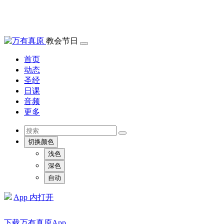
教会节日
首页
动态
圣经
日课
音频
更多
切换颜色
浅色
深色
自动
App 内打开
下载万有真原App