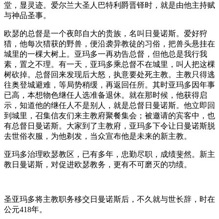
堂，显灵迹。爱尔兰大圣人巴特利爵晋铎时，就是由他主持赋
与神品圣事。
欧瑟的总督是一个夜郎自大的贵族，名叫日曼诺斯。爱好狩
猎，他每次猎获的野兽，便沿袭异教徒的习俗，把兽头悬挂在
城里的一棵大树上。亚玛多一再劝告总督，但他总是我行我
素，置之不理。有一天，亚玛多乘总督不在城里，叫人把这棵
树砍掉。总督回来发现后大怒，执意要处死主教。主教只得逃
往奥登城避难，等局势稍缓，再返回任所。其时亚玛多因年事
已高，本想物色继任人选准备退休。就在那时候，他获得启
示，知道他的继任人不是别人，就是总督日曼诺斯。他立即回
到城里，召集信友们来主教府聚餐集会；被邀请的宾客中，也
有总督日曼诺斯。大家到了主教府，亚玛多下令让日曼诺斯脱
去世俗衣服，为他剃发，当众宣布他是未来的新主教。
亚玛多治理欧瑟教区，已有多年，忠勤尽职，成绩斐然。新主
教日曼诺斯，对促进欧瑟教务，更有不可磨灭的功绩。
圣亚玛多将主教职务移交日曼诺斯后，不久就与世长辞，时在
公元418年。