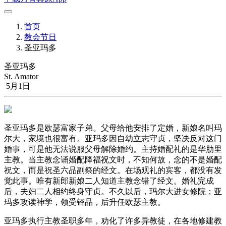
首页
教会节日
圣亚玛多
圣亚玛多
St. Amator
5月1日
圣亚玛多是欧瑟富家子弟。父母给他安排了定婚，新娘名叫玛
尔大，家境也很富有。亚玛多因自幼立志守贞，坚决反对这门
婚事，可是他无法说服父母解除婚约。主持婚配礼的是华肋里
主教。当主教念诵婚配降福祝文时，不知何故，念的不是婚配
祝文，而是祝圣六品副祭的经文。在场观礼的宾客，都没有发
觉此事。唯有新郎新娘二人知道主教念错了经文。婚礼完成
后，夫妇二人相约终身守贞。不久以后，玛尔大进女修院；亚
玛多攻读神学，领受铎品，后升任欧瑟主教。
亚玛多执行主教圣职多年，劝化了许多异教徒，在各地修建教