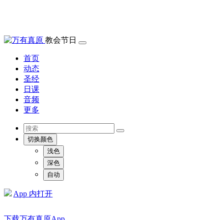
教会节日
首页
动态
圣经
日课
音频
更多
切换颜色
浅色
深色
自动
App 内打开
下载万有真原App