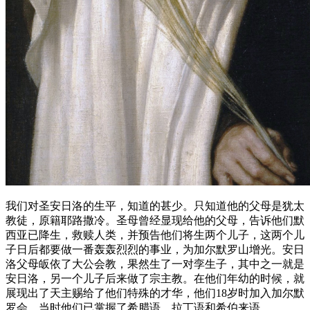
我们对圣安日洛的生平，知道的甚少。只知道他的父母是犹太
教徒，原籍耶路撒冷。圣母曾经显现给他的父母，告诉他们默
西亚已降生，救赎人类，并预告他们将生两个儿子，这两个儿
子日后都要做一番轰轰烈烈的事业，为加尔默罗山增光。安日
洛父母皈依了大公会教，果然生了一对孪生子，其中之一就是
安日洛，另一个儿子后来做了宗主教。在他们年幼的时候，就
展现出了天主赐给了他们特殊的才华，他们18岁时加入加尔默
罗会，当时他们已掌握了希腊语、拉丁语和希伯来语。