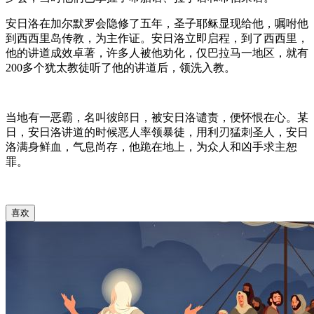
安日洛在加尔默罗会隐修了五年，圣子耶稣显现给他，嘱咐他
到西西里岛传教，为主作证。安日洛立即启程，到了西西里，
他的讲道成效卓著，许多人被他劝化，仅巴拉马一地区，就有
200多个犹太教徒听了他的讲道后，领洗入教。
当地有一恶霸，名叫彼郎日，被安日洛谴责，便怀恨在心。某
日，安日洛讲道的时候恶人率领暴徒，用利刃猛刺圣人，安日
洛满身鲜血，气息尚存，他跪在地上，为众人和凶手求主恕
罪。
喜欢