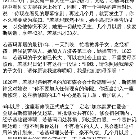
1815年9月，狄麦斯一家人在一起吃饭时，突然，若基玛在神
视中看见丈夫躺在床上死了，同时，有一个神秘的声音对她
说：“你现在看见的那幕惨剧，再过几个月，就要发生了，你
不久就要成为寡妇。”若基玛默然不语，她不愿把这事告诉丈
夫，以免他惊慌不安，她把一切献给天主。几个月以后，狄麦
斯病逝，享年42岁。若基玛才33岁。
若基玛寡居的最初7年，一天到晚，忙着教养子女，念经祈
祷，侍候贫苦病人。她加入方济各第三会，勤操苦行。1823
年，若基玛的子女都已长大，可以在社会上自立，不需要母亲
照顾。若基玛日记里有这样一段话：“耶稣，请你照顾我亲爱
的子女们，请你原谅我这样唠叨，我是他们的母亲呀！”
1820年，若基玛遇到有名的加布森会会士斯德望神父，斯德望
神父对她说：“你不要加入任何现有的修院。你应当加入一座
新修院，这座新修院的工作中心是教育儿童，看护病人。”
6年以后，这座新修院正式成立了，定名“加尔默罗仁爱会”，
会规由斯德望神父起草。首批修女共有6位。修会初创期内，
经济基础很薄弱，若基玛四处募捐，到处受白眼。一个贵妇讥
嘲她道：“想不到像你这样一个有地位的夫人，竟会想出这样
愚笨的计划来。”若基玛埋头苦干，毫不气馁。几个月以后，