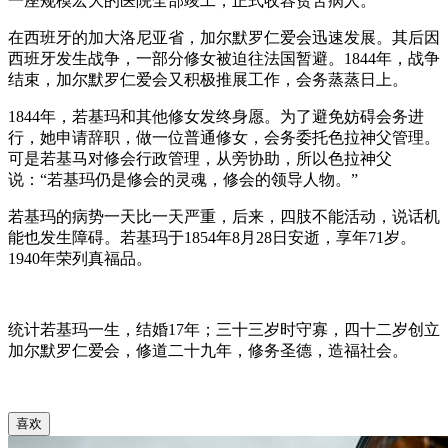
一座规模宏大的医院全部竣工，正式收容贫苦病人。
在西班牙的加大洛尼亚省，加尔默罗仁爱会迅速发展。其后因
西班牙发生战争，一部分修女被迫往法国暂避。1844年，战争
结束，加尔默罗仁爱会又积极推展工作，会务蒸蒸日上。
1844年，若基玛和其他修女发终身愿。为了避免妨碍会务进
行，她申请辞职，做一位普通修女，会务委托色拉神父管理。
可是若基马对修会行政管理，从旁协助，所以色拉神父
说：“若基玛仍是修会的灵魂，修会的领导人物。”
若基玛的病势一天比一天严重，后来，四肢不能活动，说话机
能也发生障碍。若基玛于1854年8月28日安逝，享年71岁。
1940年荣列真福品。
统计若基玛一生，结婚17年；三十三岁时守寡，四十二岁创立
加尔默罗仁爱会，修道二十九年，修务圣德，造福社会。
喜欢