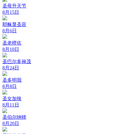
圣母升天节
8月15日
耶稣显圣容
8月6日
圣老楞佐
8月10日
圣巴尔多禄茂
8月24日
圣多明我
8月8日
圣女加辣
8月11日
圣伯尔纳铎
8月20日