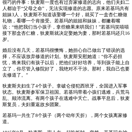
很巧的件事：狄麦斯一度也有过弃家修道的志向，他们夫妇二
人都迫于“父母之命”，无法实现修道的志愿。原来若基玛共有
姐妹3人，狄麦斯不知道该娶哪一个好，就买了一盒杏仁糖做
礼物，看哪一个肯接受。若基玛的姐姐和妹妹，都撇着嘴
说：“他把我们当小孩子，拿些糖果来哄我们！”若基玛笑嘻嘻
接下那盒杏仁糖，狄麦斯就决定娶她为妻，那时若基玛还只16
岁。
婚后没有几天，若基玛很懊悔，她担心自己做出了错误的选
择，不应该放弃修道的计划。狄麦斯安慰她道：“你不必担
忧，将来我们有孩子以后，把他们好好培养，等到孩子能上自
立了，你尽管入修院好了，我绝对不干涉。那时，我自己也要
去修道了。”
狄麦斯夫妇生了4个孩子。拿破仑侵犯西班牙，全国进入军事
状态。狄麦斯参军保卫祖国。若基玛带着小孩们逃难，兵荒马
乱、颠沛流离。有两个孩子在逃难中夭亡。战事平息后，狄麦
斯复员，夫妇重返故乡团聚。
若基玛一共生了8个孩子（两个幼年夭折），两个女孩离家修
道。