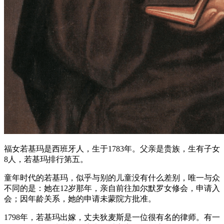
福女若基玛是西班牙人，生于1783年。父亲是贵族，生有子女
8人，若基玛排行第五。
童年时代的若基玛，似乎与别的儿童没有什么差别，唯一与众
不同的是：她在12岁那年，亲自前往加尔默罗女修会，申请入
会；因年龄关系，她的申请未蒙院方批准。
1798年，若基玛出嫁，丈夫狄麦斯是一位很有名的律师。有一