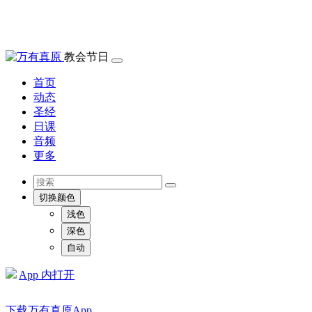
教会节日
首页
动态
圣经
日课
音频
更多
切换颜色
浅色
深色
自动
App 内打开
下载万有真原App