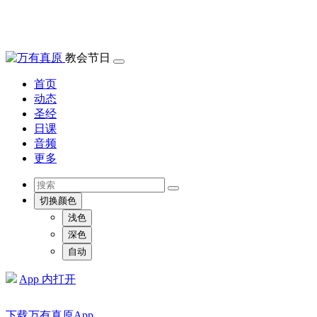
教会节日
首页
动态
圣经
日课
音频
更多
切换颜色
浅色
深色
自动
App 内打开
下载万有真原App