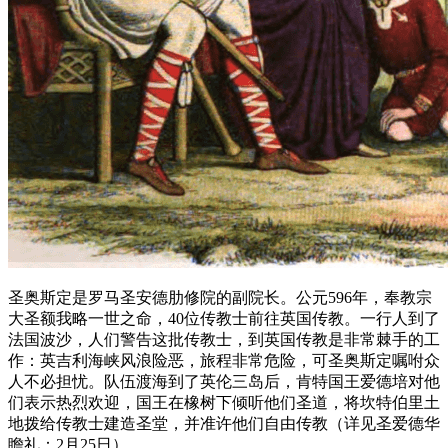
圣奥斯定是罗马圣安德肋修院的副院长。公元596年，奉教宗
大圣额我略一世之命，40位传教士前往英国传教。一行人到了
法国波沙，人们警告这批传教士，到英国传教是非常棘手的工
作：英吉利海峡风浪险恶，旅程非常危险，可圣奥斯定嘱咐众
人不必担忧。队伍渡海到了英伦三岛后，肯特国王爱德培对他
们表示热烈欢迎，国王在橡树下倾听他们圣道，将坎特伯里土
地拨给传教士建造圣堂，并准许他们自由传教（详见圣爱德华
瞻礼：2月25日）。