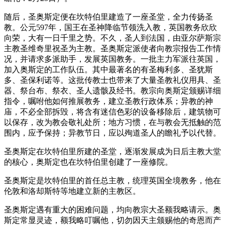
随后，圣奥斯定便在坎特伯里建造了一座圣堂，全力传扬圣
教。公元597年，国王在圣神降临节领洗入教，英国教务欣欣
向荣，大有一日千里之势。不久，圣人到法国，由亚尔萨斯宗
主教圣维奇里祝圣为主教。圣奥斯定派使者向教宗报告工作情
况，并请求多派助手，发展英国教务。一批主力军派往英国，
加入奥斯定的工作队伍。其中最著名的有圣梅利多、圣犹斯
多、圣保利诺等。这批传教士也带来了大量圣教礼仪用具、圣
器、祭台布、祭衣、圣人遗骸及经书。教宗向奥斯定颁赐详细
指令，嘱咐他如何推展教务，建立圣教行政体系；异教的神
庙，不必全部拆毁，将含有迷信色彩的设备移除后，建筑物可
以保存，改为教会敬礼处所；地方习惯，在与教会无抵触的范
围内，应予保持；异教节日，应以殉道圣人的瞻礼予以代替。
圣奥斯定在坎特伯里所建的圣堂，逐渐发展成为日后主教大堂
的核心，奥斯定也在坎特伯里创建了一座修院。
圣奥斯定是坎特伯里的首任总主教，统理英国全境教务，他在
伦敦和洛却斯特等地建立新的主教区。
圣奥斯定遇有重大的困难问题，均向教宗大圣额我略请示。奥
斯定常显灵迹，额我略叮嘱他，切勿因天主颁赐他的奇恩而产