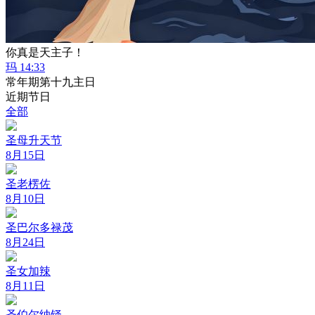
你真是天主子！
玛 14:33
常年期第十九主日
近期节日
全部
圣母升天节
8月15日
圣老楞佐
8月10日
圣巴尔多禄茂
8月24日
圣女加辣
8月11日
圣伯尔纳铎