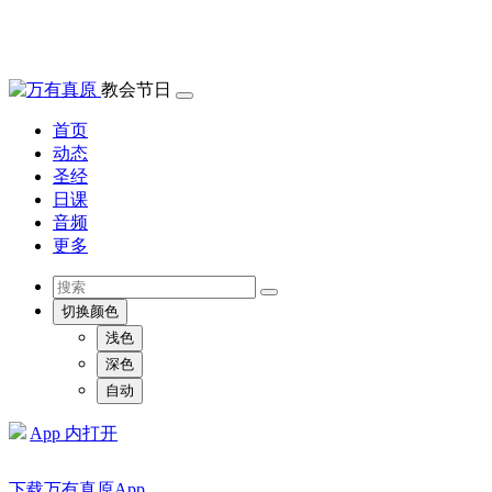
教会节日
首页
动态
圣经
日课
音频
更多
切换颜色
浅色
深色
自动
App 内打开
下载万有真原App