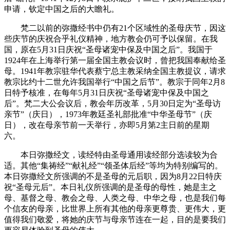
申请，钦定中国之后的大瞻礼。
梵二以前的弥撒经书中仍有21个区域性的圣母庆节，因这
些庆节的庆祝合乎礼仪精神，地方教会仍可予以保留。在我
国，原在5月31日庆祝“圣母诸宠中保及中国之后”。我国于
1924年在上海举行第一届全国主教会议时，曾把我国奉献给圣
母。1941年教宗驻华代表蔡宁总主教采纳全国主教提议，请求
教宗比约十二世允许我国举行“中国之后节”。教宗于同年2月8
日特予核准，在每年5月31日庆祝“圣母诸宠中保及中国之
后”。梵二大公会议后，教会年历改革，5月30日定为“圣母访
亲节”（庆日），1973年教廷圣礼部批准“中华圣母节”（庆
日），改在母亲节前一天举行，亦即5月第2主日前的星期
六。
本日弥撒经文，读经特由圣母通用读经部分选读较为合
适。其他“集祷经”“献礼经”“领圣体后经”等均为特别编写的。
本日弥撒经文所强调的不是圣母的元后职，因为8月22日特庆
祝“圣母元后”。本日礼仪所强调的是圣母的母性，她是主之
母、基督之母、教会之母、人类之母、中华之母，也是我们每
个信友的母亲，比世界上所有其他的母亲更尊贵、更伟大，更
值得我们敬爱，将她的庆节与母亲节连在一起，目的是要我们