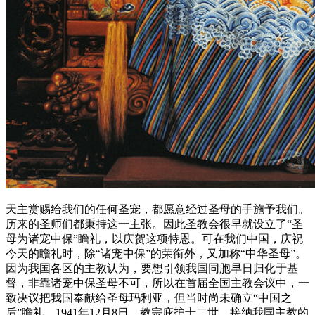
天主赏赐给我们的任何圣宠，都愿意经过圣母的手施予我们。
历来的圣师们都秉持这一主张。因此圣教会很早就设立了“圣
母为诸宠中保”瞻礼，以庆贺这项特恩。可在我们中国，庆祝
今天的瞻礼时，除“诸宠中保”的荣衔外，又加称“中华圣母”。
因为我国各区的主教认为，要想引领我国同胞早日归化于基
督，非靠诸宠中保圣母不可，所以在首届全国主教会议中，一
致决议把我国奉献给圣母玛利亚，但当时尚未确立“中国之
后”瞻礼。1941年12月8日，教宗庇护十二世，接纳我国主教的