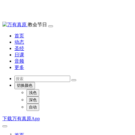
教会节日
首页
动态
圣经
日课
音频
更多
切换颜色
浅色
深色
自动
下载万有真原App