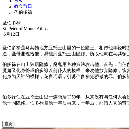
首页
教会节日
圣伯多禄
圣伯多禄
St. Peter of Mount Athos
6月12日
圣伯多禄是马其顿地方亚托士山里的一位隐士。相传他年轻时
途，圣母显现给他，嘱他到亚托士山隐修。所以他就在马其顿
伯多禄在山上独居隐修，魔鬼用各种方法攻击他。首先，向伯
魔鬼又化身扮成伯多禄以前仆人的模样，来劝他放弃隐修，恢
化身为天神的模样，花言巧语，引诱伯多禄犯骄傲的罪。伯多
伯多禄住在亚托士山里一连隐居了50年，从来没有与任何人会
他一同隐修。伯多禄嘱他一年后再来，一年后，那猎人真的带
喜欢