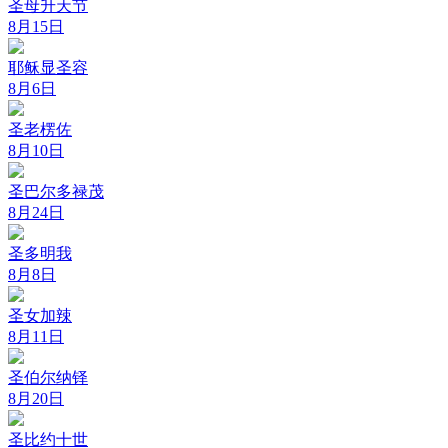
圣母升天节
8月15日
耶稣显圣容
8月6日
圣老楞佐
8月10日
圣巴尔多禄茂
8月24日
圣多明我
8月8日
圣女加辣
8月11日
圣伯尔纳铎
8月20日
圣比约十世