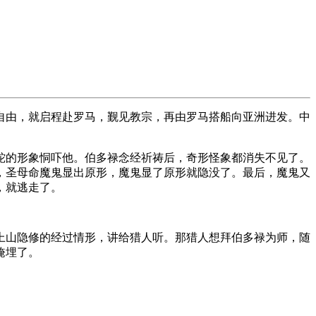
自由，就启程赴罗马，觐见教宗，再由罗马搭船向亚洲进发。中
蛇的形象恫吓他。伯多禄念经祈祷后，奇形怪象都消失不见了。
，圣母命魔鬼显出原形，魔鬼显了原形就隐没了。最后，魔鬼又
，就逃走了。
己上山隐修的经过情形，讲给猎人听。那猎人想拜伯多禄为师，随
掩埋了。