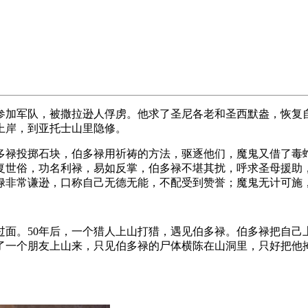
参加军队，被撒拉逊人俘虏。他求了圣尼各老和圣西默盎，恢复
上岸，到亚托士山里隐修。
多禄投掷石块，伯多禄用祈祷的方法，驱逐他们，魔鬼又借了毒
复世俗，功名利禄，易如反掌，伯多禄不堪其扰，呼求圣母援助
禄非常谦逊，口称自己无德无能，不配受到赞誉；魔鬼无计可施
过面。50年后，一个猎人上山打猎，遇见伯多禄。伯多禄把自
了一个朋友上山来，只见伯多禄的尸体横陈在山洞里，只好把他