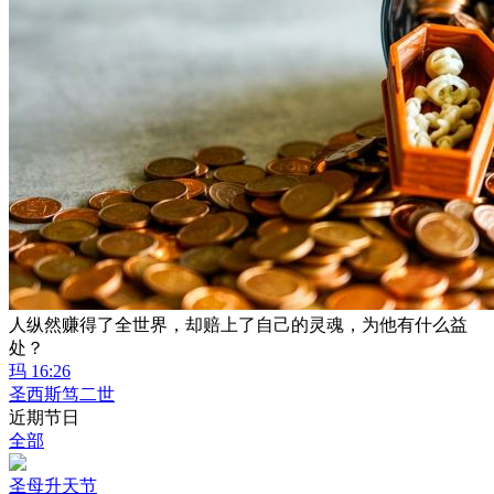
人纵然赚得了全世界，却赔上了自己的灵魂，为他有什么益
处？
玛 16:26
圣西斯笃二世
近期节日
全部
圣母升天节