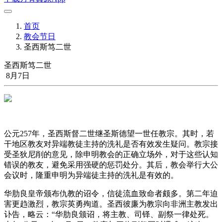
首页
教会节日
圣西斯笃二世
圣西斯笃二世
8月7日
公元257年，圣西斯督二世继圣斯德望一世任教宗。其时，若
干地区教友对异端教徒主持的洗礼是否有效发生疑问。教宗接
受圣狄尼削的意见，除申明教会的正确立场外，对于这些认知
错误的教友，避免采用强硬的惩罚处分。其后，教会举行大公
会议时，隆重申明为异端徒主持的洗礼是有效的。
华肋良皇帝颁布仇教的诏令，信徒流血致命者颇多。第二年迫
害更趋激烈，教宗英勇殉道。圣西彼廉为教宗向非洲主教发出
讣告，略云：“华肋良颁诏，将主教、司铎、副祭一律处死。