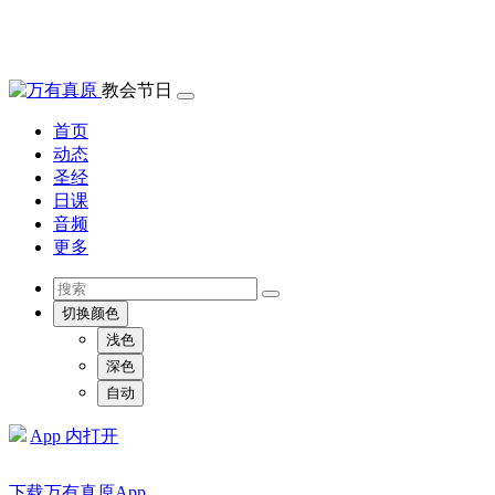
教会节日
首页
动态
圣经
日课
音频
更多
切换颜色
浅色
深色
自动
App 内打开
下载万有真原App