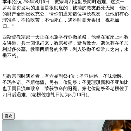
本年(公元258年)8月6日，教宗与四位副祭同时遇难。这次一
罗马官吏发动的迫害是很彻底的，被捕的教友必死无疑，他们
的财产全部没收充公。请你们通知诸位神长教友，让他们有心
理准备，不怕吃苦，不怕死亡，遇难时毫无畏惧，视死如
归。”
西斯督教宗那一天正在地窟举行弥撒圣祭，他坐在宝座上向教
友讲道。兵士闻讯赶来，教宗被捕，斩首致命。遗体葬在圣加
利斯多公墓。教宗西斯督的名字，列入弥撒圣祭常典之内，永
垂不朽。
与教宗同时遇难者，有六品副祭4位：圣亚纳略、圣味增爵、
圣玛各诺、圣斯德望。另有二位副祭：圣斐理琪新和圣亚加比
也于同日流血致命，荣获致命的冠冕。第七位副祭圣老楞佐于
四日后遇难。(老楞佐瞻礼日期为8月10日)。
喜欢