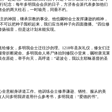
举行纪念：每年多明我会会庆的日子，方济各会派代表参加他们
教会的两大柱石，一时瑜亮，同垂不朽。
展天主的神国，继承宗教的事业。他也嘱咐会士发挥谦逊的精神，
不可以把种子囤积起来，我们应当将种子向四面撒播。”四位修
传扬福音，但是这计划未能实现。
。
给修女，多明我会士迁往沙勿理。1218年圣灰礼仪，修女们迁
腿骨折断毙命。多明我命人将尸体抬到修院小堂来，嘱咐唐克莱
装在原处，举手向天，高呼道：“诺波仑，我以主耶稣基督的圣
。
心全意献身讲道工作。他训练会士修养谦逊、牺牲、服从的美
人问多明我讲道用什么参考书，多明我道：“爱德的书”。
。