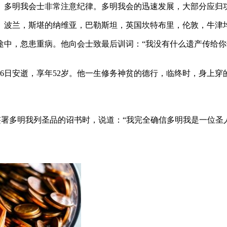
想。多明我会士非常注意纪律。多明我会的迅速发展，大部分应
区。波兰，斯堪的纳维亚，巴勒斯坦，英国坎特布里，伦敦，牛津
途中，忽患重病。他向会士致最后训词：“我没有什么遗产传给
8月6日安逝，享年52岁。他一生修务神贫的德行，临终时，身上
)签署多明我列圣品的诏书时，说道：“我完全确信多明我是一位