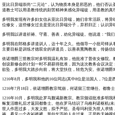
亚比日异端崇尚“二元论”，认为物质本身是邪恶的，他们否认
道教士可以用圣教传统的刻苦精神来感化异端徒，用圣教的真
多明我发现有许多妇女信从亚比日异端，她们非常活跃，将异端
位修女，这些修女过去是亚比日异端分子，弃邪归正；认识异
多明我以讲道祈祷、守斋、善表，劝化异端徒。他说道：“我
多明我在郎格多讲道训人，达十年之久。他领导一小批司铎从
主要目标是训练才德双全的讲道员，以善表熏陶教友，传扬信德
依诺增爵三世教宗对多明我温礼有加，他批准了普依女修院。
创设新修会的计划一时不易获得批准，因为这次教务会议决定
欲坠，多明我大踏步向前，将大堂扶住，转危为安。依诺增爵
1216年8月，多明我和他的16位同志(其中8位是法国人，7
1216年7月18日，依诺增爵教宗驾崩，何诺留三世继任。
1216年10月，多明我赴罗马觐谒新教宗。教宗颁诏批准多
稣复活瞻礼后才返回都鲁士。他在罗马结识了乌格利诺枢机(
世人作恶过多，大发义怒，拟予严惩。圣母玛利亚为世人求情
祷，看见一个衣衫褴褛，形似乞丐的人走过来，正是昨天神视