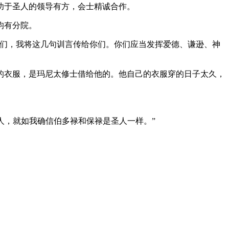
归功于圣人的领导有方，会士精诚合作。
均有分院。
你们，我将这几句训言传给你们。你们应当发挥爱德、谦逊、神
穿的衣服，是玛尼太修士借给他的。他自己的衣服穿的日子太久，
圣人，就如我确信伯多禄和保禄是圣人一样。”