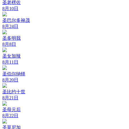
圣老楞佐
8月10日
圣巴尔多禄茂
8月24日
圣多明我
8月8日
圣女加辣
8月11日
圣伯尔纳铎
8月20日
圣比约十世
8月21日
圣母元后
8月22日
圣莫尼加