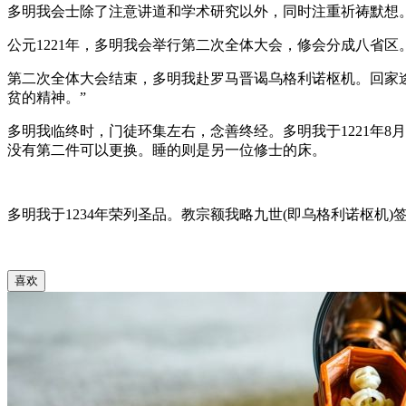
多明我会士除了注意讲道和学术研究以外，同时注重祈祷默
公元1221年，多明我会举行第二次全体大会，修会分成八省
第二次全体大会结束，多明我赴罗马晋谒乌格利诺枢机。回家
贫的精神。”
多明我临终时，门徒环集左右，念善终经。多明我于1221年
没有第二件可以更换。睡的则是另一位修士的床。
多明我于1234年荣列圣品。教宗额我略九世(即乌格利诺枢机
喜欢