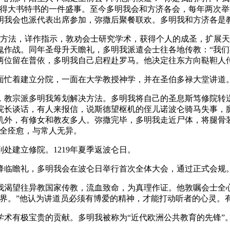
值得大书特书的一件盛事。至今多明我会和方济各会，每年两次
明我会也派代表出席参加，弥撒后聚餐联欢。多明我和方济各是
道传教方法，详作指示，敦劝会士研究学术，获得个人的成圣，扩
鬼作战。同年圣母升天瞻礼，多明我派遣会士往各地传教：“我们
两位留在普依，多明我自己启程赴罗马。他决定往东方向鞑靼人
面忙着建立分院，一面在大学教授神学，并在圣伯多禄大堂讲道
教宗派多明我筹划解决方法。多明我将自己的圣息斯笃修院转送
院长谈话，有人来报信，说斯德望枢机的侄儿诺波仑骑马失事，
机外，有修女和教友多人。弥撒完毕，多明我走近尸体，将腿骨
势完全痊愈，与常人无异。
到处建立修院。1219年夏季返波仑日。
神降临瞻礼，多明我会在波仑日举行首次全体大会，通过正式会规
我渴望往异教国家传教，流血致命，为真理作证。他敦嘱会士全
界。”他认为讲道员必须有博爱的精神，才能打动听者的心灵。有
术有极宝贵的贡献。多明我被称为“近代欧洲公共教育的先锋”