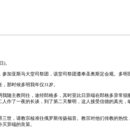
日)。
品，参加亚斯马大堂司祭团，该堂司祭团遵奉圣奥斯定会规。多明
任，那时候多明我年仅31岁。
多明我随主教同往，途经郎格多，其时亚比日异端在郎格多异常
二人作了一夜的长谈，到了第二天黎明，这人接受信德的真光，
爵三世，请教宗核准往俄罗斯传扬福音。教宗对他们传教的热忱
扑灭异端的良策。