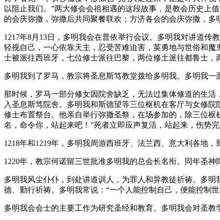
以阻止我们。”两大修会会祖相遇的这段故事，是教会历史上
的会庆弥撒，弥撒后共同聚餐联欢；方济各会的会庆弥撒，多
1217年8月13日，多明我会在普依举行会议。多明我对讲
轻视自己，一心依靠天主，忍受苦难迫害，英勇地与世俗和魔
士被派往西班牙，七位修士派往巴黎，两位修土派往都鲁士，
多明我到了罗马，教宗将圣息斯笃教堂拨给多明我。多明我一
那时候，罗马一部分修女因院舍缺乏，无法过集体修道的生活，
入圣息斯笃院舍。多明我和斯德望等三位枢机在客厅与女修院
修士布置祭台。他亲自举行弥撒圣祭，在场参加的，除三位枢
名，命令你，站起来吧！”死者立即应声复活，站起来，伤
1218年和1219年，多明我周游西班牙、法兰西、意大利各地，
1220年，教宗何诺留三世批准多明我的总会长名衔。同年圣
多明我风尘仆仆，到处讲道训人，为罪人和异教徒祈祷。多明
德、勤行祈祷。多明我常说：“一个人能控制自己，便能控制世
多明我会会士的主要工作为研究圣经和教育。多明我会对圣教学