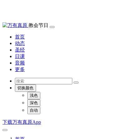
教会节日
首页
动态
圣经
日课
音频
更多
切换颜色
浅色
深色
自动
下载万有真原App