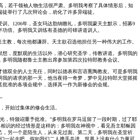
当高，若干领袖人物生活很严肃。多明我考察了具体情形后，知
端徒举行了几次辩论会，劝化了许多异端徒。
。1206年，圣女玛达肋纳瞻礼，多明我蒙天主默示，招募9
半功倍。多明我又训练有圣德的司铎讲道训人。
任主教，每次他都谦辞。天主欲召选他担任另一种伟大的工作。
默想，度默观的生活以外，潜心研究圣学，传教讲道。多明我的
后，多明我随都鲁士主教出席参加第四次拉特郎教务会议。
才德双全的人士充任，同时以德表和言语熏陶教友。可是多明我
明我的请求的那一天，他当夜得一奇梦，梦中见拉特郎大堂摇摇
廷批准的各项会规中，选择其一作为新修会的会规。
规。
愿，开始过集体的修会生活。
之光，特颁诏重予批准。”多明我在罗马逗留了一段时期，过了耶
各相识的经过情形是这样的：多明我在神视中，看见吾主耶稣因
己，另一个是陌生人，从未见过面。第二天，多明我在圣堂祈
我们一起走吧。假如我们二人携手共进，世界上没有什么力量可