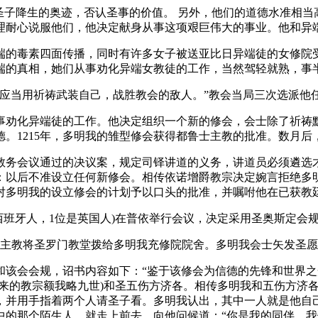
圣子降生的奥迹，否认圣事的价值。 另外，他们的道德水准相
理耐心说服他们，他决定献身从事这项艰巨伟大的事业。他和异
的毒素四面传播，同时有许多女子被送亚比日异端徒的女修院受训
端的真相，她们从事劝化异端女教徒的工作，当然驾轻就熟，事
们应当用祈祷武装自己，战胜教会的敌人。”教会当局三次选派他
事劝化异端徒的工作。他决定组织一个新的修会，会士除了祈祷
。1215年，多明我的雏型修会获得都鲁士主教的批准。数月
教务会议通过的决议案，规定司铎讲道的义务，讲道员必须遴选
：以后不准设立任何新修会。相传依诺增爵教宗决定婉言拒绝多
对多明我的设立修会的计划予以口头的批准，并嘱咐他在已获教
位是西班牙人，1位是英国人)在普依举行会议，决定采用圣奥斯定会
都鲁士主教将圣罗门教堂拨给多明我充修院院舍。多明我会士矢发圣
明我和该会会规，诏书内容如下：“鉴于该修会为信德的先锋和世界
未来的教宗额我略九世)和圣五伤方济各。相传多明我和五伤方济
，并用手指着两个人请圣子看。多明我认出，其中一人就是他自
中的那个陌生人，就走上前去，向他问候道：“你是我的同伴，