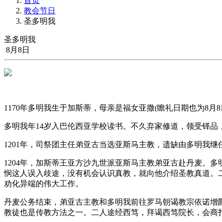
首页
教会节日
圣多明我
圣多明我
8月8日
1170年多明我生于加斯蒂，母亲是福女亚撒(瞻礼日期也为8月8
多明我年14岁入巴伦西亚学校读书。不久弃家修道，领受铎
1201年，司祭团主任弟亚古当选亚斯马主教，遗缺由多明我继
1204年，加斯蒂王亚方沙九世派亚斯马主教弟亚古赴丹麦。
悯这人误入歧途，没有机会认识真教，就向他介绍圣教真道。
劝化异端的伟大工作。
丹麦公务结束，弟亚古主教和多明我前往罗马朝谒教宗依诺增
教徒也是传教方法之一。二人途经西笃，拜谒西笃院长，会商