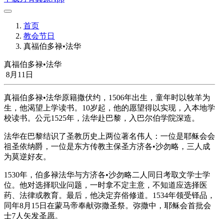
首页
教会节日
真福伯多禄•法华
真福伯多禄•法华
8月11日
真福伯多禄•法华原籍撒伏约，1506年出生，童年时以牧羊为
生，他渴望上学读书。10岁起，他的愿望得以实现，入本地学
校读书。公元1525年，法华赴巴黎，入巴尔伯学院深造。
法华在巴黎结识了圣教历史上两位著名伟人：一位是耶稣会会
祖圣依纳爵，一位是东方传教主保圣方济各•沙勿略，三人成
为莫逆好友。
1530年，伯多禄法华与方济各•沙勿略二人同日考取文学士学
位。他对选择职业问题，一时拿不定主意，不知道应选择医
药、法律或教育。最后，他决定弃俗修道。1534年领受铎品，
同年8月15日在蒙马帝奉献弥撒圣祭。弥撒中，耶稣会首批会
士7人矢发圣愿。