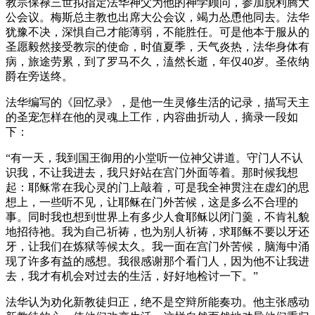
教宗保禄三世拟指定法华神父为他的神学顾问，参加脱利腾大
公会议。梅斯总主教也出席大公会议，竭力怂恿他同去。法华
犹豫不决，深惧自己才能薄弱，不能胜任。可是他本于服从的
圣愿毅然接受教宗的使命，时值夏季，天气炎热，法华身体有
病，旅途劳累，到了罗马不久，溘然长逝，年仅40岁。圣依纳
爵在旁送终。
法华编写的《回忆录》，是他一生灵修生活的记录，描写天主
的圣宠怎样在他的灵魂上工作，内容曲折动人，摘录一段如
下：
“有一天，我到国王御用的小堂听一位神父讲道。守门人不认
识我，不让我进去，我只好站在宫门外面等着。那时候我想
起：耶稣常在我心灵的门上敲着，可是我全神贯注在虚幻的思
想上，一些听不见，让耶稣在门外苦候，这是多么不合理的
事。同时我也想到世界上有多少人食耶稣以闭门羹，不肯礼貌
地招待祂。我为自己祈祷，也为别人祈祷，求耶稣不要以牙还
牙，让我们在炼狱等候太久。我一面在宫门外苦候，脑海中涌
现了许多有益的感想。我很感谢那个看门人，因为他不让我进
去，我才有机会对过去的生活，好好地检讨一下。”
法华认为劝化新教徒归正，绝不是空辩所能奏功。他主张感动