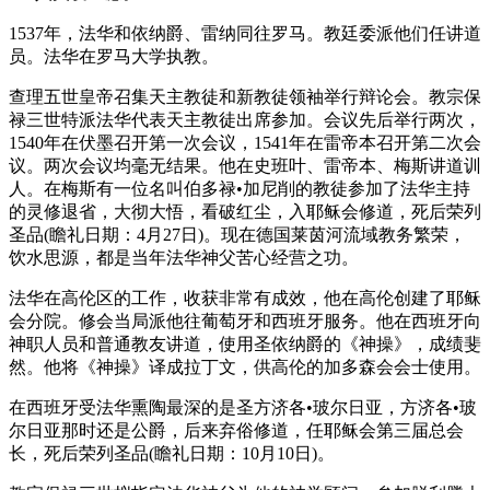
1537年，法华和依纳爵、雷纳同往罗马。教廷委派他们任讲道
员。法华在罗马大学执教。
查理五世皇帝召集天主教徒和新教徒领袖举行辩论会。教宗保
禄三世特派法华代表天主教徒出席参加。会议先后举行两次，
1540年在伏墨召开第一次会议，1541年在雷帝本召开第二次会
议。两次会议均毫无结果。他在史班叶、雷帝本、梅斯讲道训
人。在梅斯有一位名叫伯多禄•加尼削的教徒参加了法华主持
的灵修退省，大彻大悟，看破红尘，入耶稣会修道，死后荣列
圣品(瞻礼日期：4月27日)。现在德国莱茵河流域教务繁荣，
饮水思源，都是当年法华神父苦心经营之功。
法华在高伦区的工作，收获非常有成效，他在高伦创建了耶稣
会分院。修会当局派他往葡萄牙和西班牙服务。他在西班牙向
神职人员和普通教友讲道，使用圣依纳爵的《神操》，成绩斐
然。他将《神操》译成拉丁文，供高伦的加多森会会士使用。
在西班牙受法华熏陶最深的是圣方济各•玻尔日亚，方济各•玻
尔日亚那时还是公爵，后来弃俗修道，任耶稣会第三届总会
长，死后荣列圣品(瞻礼日期：10月10日)。