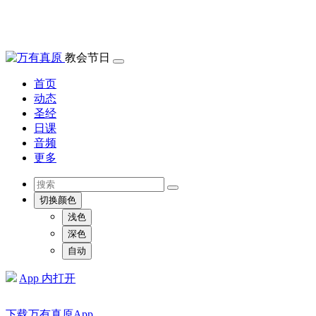
教会节日
首页
动态
圣经
日课
音频
更多
切换颜色
浅色
深色
自动
App 内打开
下载万有真原App