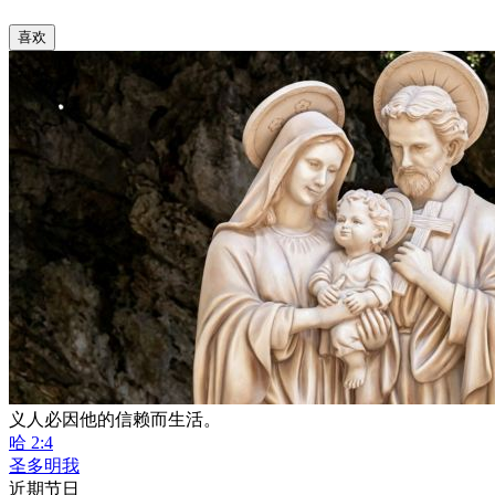
喜欢
义人必因他的信赖而生活。
哈 2:4
圣多明我
近期节日