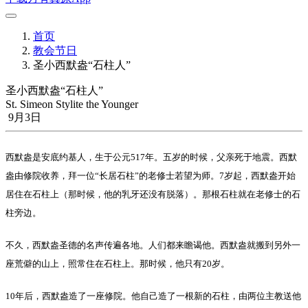
首页
教会节日
圣小西默盎“石柱人”
圣小西默盎“石柱人”
St. Simeon Stylite the Younger
9月3日
西默盎是安底约基人，生于公元517年。五岁的时候，父亲死于地震。西默
盎由修院收养，拜一位“长居石柱”的老修士若望为师。7岁起，西默盎开始
居住在石柱上（那时候，他的乳牙还没有脱落）。那根石柱就在老修士的石
柱旁边。
不久，西默盎圣德的名声传遍各地。人们都来瞻谒他。西默盎就搬到另外一
座荒僻的山上，照常住在石柱上。那时候，他只有20岁。
10年后，西默盎造了一座修院。他自己造了一根新的石柱，由两位主教送他