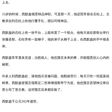
上去。
33岁的时候，西默盎领受铎品神职。可是那一天，他还照常留在石柱上。主
教亲自到石柱上给他行覆手礼，授以司铎神品。
西默盎的石柱上有一块平台，上面布置了一个祭台。他每天就在那祭台举行
弥撒圣祭。石柱旁有一架梯子，他的弟子从梯子上去，在西默盎的手中领圣
体。
西默盎常常显发灵迹，治愈病人。他也预言未来的事，并能窥悉别人心内的
秘密。
许多人到西默盎处，请他指示灵修问题。他勤操苦行，每天只吃一些蔬菜或
鲜果。西默盎曾预言儒斯定二世将继儒斯帝宁为皇。他也预言若望神父将任
君士坦丁堡主教。这些预言后来都应验了。
西默盎于公元592年逝世。