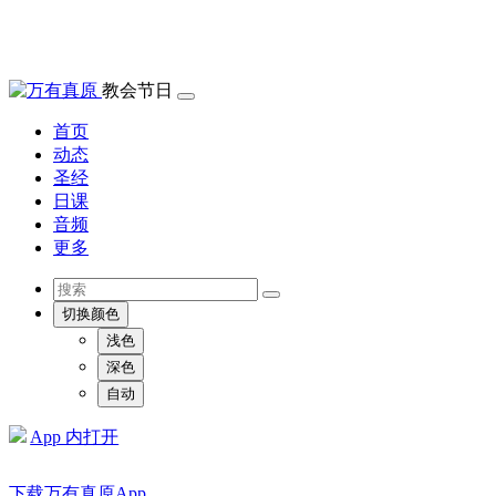
教会节日
首页
动态
圣经
日课
音频
更多
切换颜色
浅色
深色
自动
App 内打开
下载万有真原App