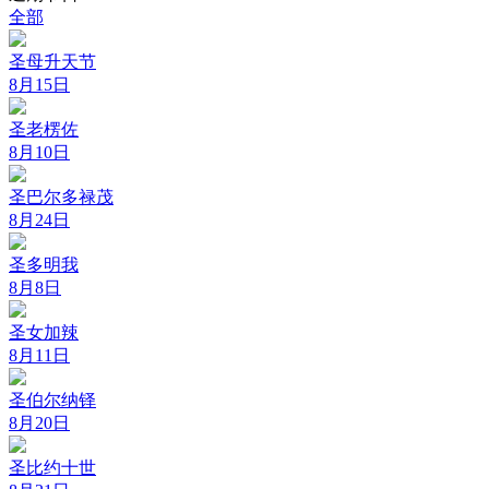
全部
圣母升天节
8月15日
圣老楞佐
8月10日
圣巴尔多禄茂
8月24日
圣多明我
8月8日
圣女加辣
8月11日
圣伯尔纳铎
8月20日
圣比约十世